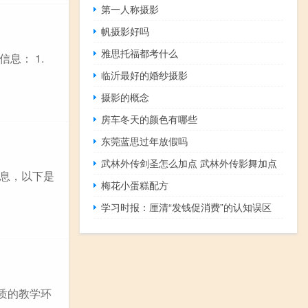
第一人称摄影
帆摄影好吗
雅思托福都考什么
息： 1.
临沂最好的婚纱摄影
摄影的概念
房车冬天的颜色有哪些
东莞蓝思过年放假吗
武林外传剑圣怎么加点 武林外传影舞加点
息，以下是
梅花小蛋糕配方
学习时报：厘清“发钱促消费”的认知误区
优质的教学环