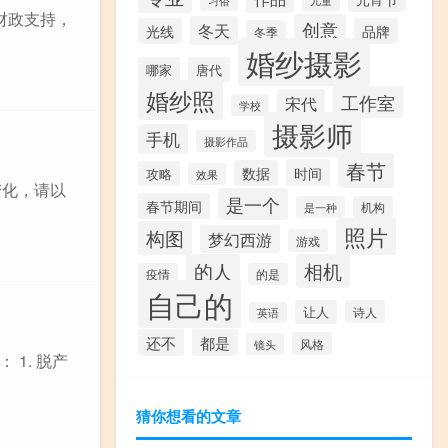
财政支持，
创意
冬天
光线
品牌
冬季
婚纱摄影
哪家
唐代
婚纱照
工作室
宋代
学校
摄影师
手机
摄影作品
春节
时间
数据
攻略
效果
变化，请以
是一个
春节期间
是一种
机构
照片
构图
梦幻西游
游戏
的人
相机
疫情
的是
自己的
让人
诗人
英语
还不
都是
风格
镜头
1. 脱产
猜你想看的文章