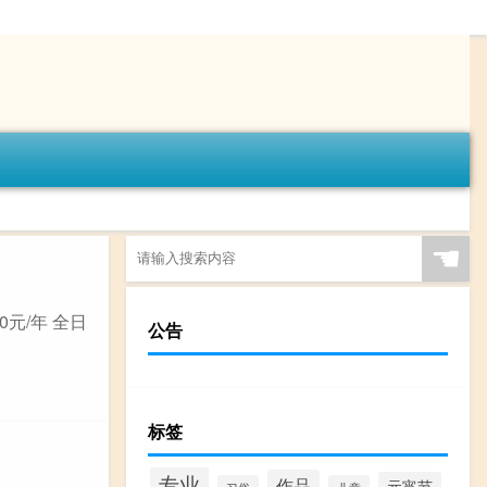
☚
0元/年 全日
公告
标签
专业
作品
元宵节
习俗
儿童