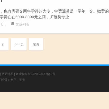
，也有需要交两年学得的大专，学费通常是一学年一交。缴费的
在在5000-8000元之间，师范类专业...
1
文章列表
2
下一页
尾页
|
网站地图
|
疑难解答
陕ICP备05445562号
，我们会及时纠正，谢谢