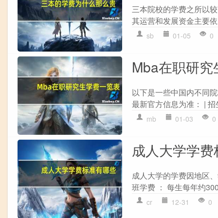
三本院校的学费之所以较
其运营和发展资金主要依赖于
sb
01-05
0
Mba在职研
以下是一些中国内不同院
最新官方信息为准： | 招生院
mb
01-03
0
成人大学学费
成人大学的学费因地区、
班学费 ： 每生每年约30
cr
12-31
0