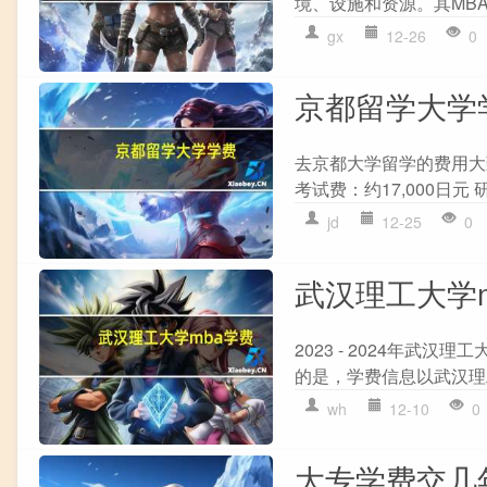
境、设施和资源。其MBA
gx
12-26
0
京都留学大学
去京都大学留学的费用大致如
考试费：约17,000日元 研
jd
12-25
0
武汉理工大学
2023 - 2024年武
的是，学费信息以武汉理
wh
12-10
0
大专学费交几