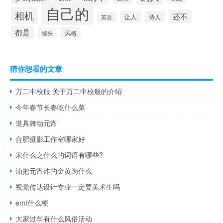
自己的
相机
还不
让人
诗人
英语
都是
风格
镜头
猜你想看的文章
万二中校服 关于万二中校服的介绍
今年春节长春吃什么菜
道具舞动元宵
合肥摄影工作室哪家好
宋什么之什么的词语有哪些?
油把元宵炸的金黄为什么
视觉传达设计专业一定要美术生吗
emt什么梗
大家过年有什么风俗活动