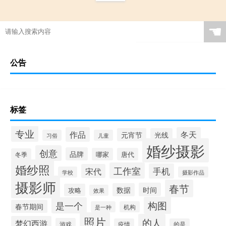
☚
公告
标签
专业
作品
冬天
元宵节
光线
习俗
儿童
婚纱摄影
创意
品牌
哪家
唐代
冬季
婚纱照
工作室
手机
宋代
学校
摄影作品
摄影师
春节
时间
数据
攻略
效果
构图
是一个
春节期间
是一种
机构
照片
的人
梦幻西游
游戏
疫情
的是