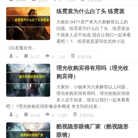
练霓裳为什么白了头 练霓裳
大家好,0471房产来为大家解答以上的
问题。练霓裳为什么白了头，练霓裳这
个很多人还不知道,现在让我们一起来看
看吧！ 1、练霓裳是梁羽生武侠小说
《白发魔女传...
ln
04-27
0
20
文章列表
理光收购宾得有用吗（理光收
购宾得）
大家好，小杨来为大家解答以上问题，
理光收购宾得有用吗，理光收购宾得很
多人还不知道，现在让我们一起来看看
吧！ 1理光收购宾得影像业务概述 本文到此结束...
lg
04-23
0
326
文章列表
酷视隐形眼镜厂家（酷视隐形
眼镜）