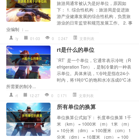
旅游局通常被认为是好单位，原因如
下： 1. 综合性机构 ：旅游局是促进旅
游产业健康发展的综合性机构，负责旅
游业的日常监管和规范发展工作。 2. 事
业编制 ：...
ly
01-03
0
247
文章列表
rt是什么的单位
`RT` 是一个单位，它通常表示冷吨（R
efrigeration Ton），是制冷量的一种表
示单位。具体来说，1冷吨是指在24小
时内，将1吨0℃的饱和水冷冻成0℃冰
所需要的制冷...
rt
12-27
0
171
文章列表
所有单位的换算
单位换算公式如下： 长度单位换算 1千
米 （km） = 1000米 （m） 1米 （m）
= 10分米 （dm） = 100厘米 （cm） 1
分米 （dm） = 10厘米 （cm） = 100