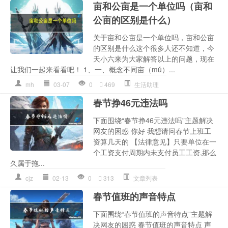
亩和公亩是一个单位吗（亩和
公亩的区别是什么）
关于亩和公亩是一个单位吗，亩和公亩
的区别是什么这个很多人还不知道，今
天小六来为大家解答以上的问题，现在
让我们一起来看看吧！ 1、一、概念不同亩（mǔ）...
mh
03-07
0
469
生活助理
春节挣46元违法吗
下面围绕“春节挣46元违法吗”主题解决
网友的困惑 你好 我想请问春节上班工
资算几天的 【法律意见】只要单位在一
个工资支付周期内未支付员工工资,那么
久属于拖...
cjz
02-13
0
313
文章列表
春节值班的声音特点
下面围绕“春节值班的声音特点”主题解
决网友的困惑 春节值班的声音特点 声