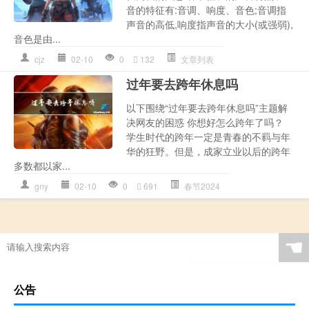
音的特征有:音调、响度、音色;音调指
声音的高低,响度指声音的大小(或强弱),
音色是由...
cjz
02-10
0
132
文章列表
过年要去跨年休息吗
以下围绕“过年要去跨年休息吗”主题解
决网友的困惑 你想好怎么跨年了吗？
学生时代的跨年一定是青春的不羁与年
华的狂野。但是，成家立业以后的跨年
多数都以家...
gny
02-10
0
691
春节2024
☚
公告