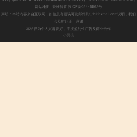
网站地图
|
疑难解答
陕ICP备05445562号
声明：本站内容来自互联网，如信息有错误可发邮件到f_fb#foxmail.com说明，我们
会及时纠正，谢谢
本站仅为个人兴趣爱好，不接盈利性广告及商业合作
小男孩