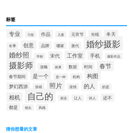
标签
专业
作品
冬天
元宵节
光线
习俗
儿童
婚纱摄影
创意
品牌
哪家
唐代
冬季
婚纱照
工作室
手机
宋代
学校
摄影作品
摄影师
春节
时间
数据
攻略
效果
构图
是一个
春节期间
是一种
机构
照片
的人
梦幻西游
游戏
疫情
的是
自己的
相机
还不
让人
诗人
英语
都是
风格
镜头
猜你想看的文章