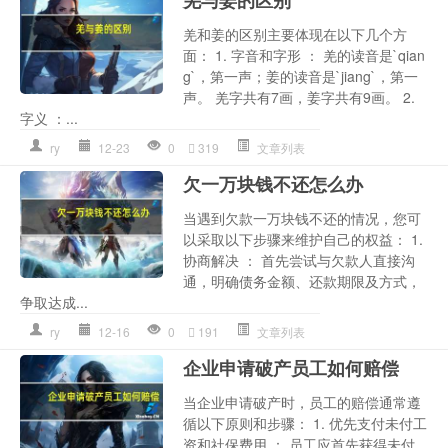
羌和姜的区别主要体现在以下几个方
面： 1. 字音和字形 ： 羌的读音是`qian
g`，第一声；姜的读音是`jiang`，第一
声。 羌字共有7画，姜字共有9画。 2.
字义 ：...
ry
12-23
0
319
文章列表
欠一万块钱不还怎么办
当遇到欠款一万块钱不还的情况，您可
以采取以下步骤来维护自己的权益： 1.
协商解决 ： 首先尝试与欠款人直接沟
通，明确债务金额、还款期限及方式，
争取达成...
ry
12-16
0
191
文章列表
企业申请破产员工如何赔偿
当企业申请破产时，员工的赔偿通常遵
循以下原则和步骤： 1. 优先支付未付工
资和社保费用 ： 员工应首先获得未付