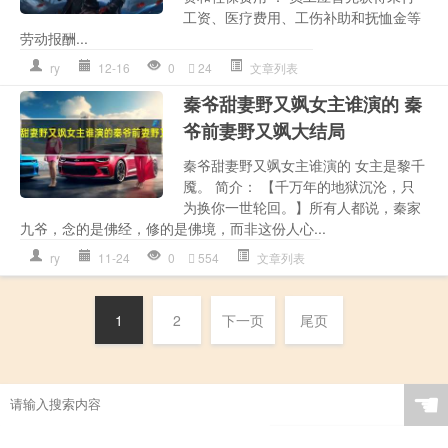
工资、医疗费用、工伤补助和抚恤金等
劳动报酬...
ry
12-16
0
24
文章列表
秦爷甜妻野又飒女主谁演的 秦
爷前妻野又飒大结局
秦爷甜妻野又飒女主谁演的 女主是黎千
魇。 简介： 【千万年的地狱沉沦，只
为换你一世轮回。】所有人都说，秦家
九爷，念的是佛经，修的是佛境，而非这份人心...
ry
11-24
0
554
文章列表
1
2
下一页
尾页
☚