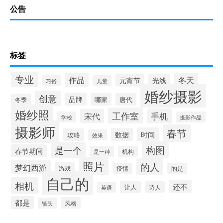
公告
标签
专业
作品
冬天
元宵节
光线
习俗
儿童
婚纱摄影
创意
品牌
哪家
唐代
冬季
婚纱照
工作室
手机
宋代
学校
摄影作品
摄影师
春节
时间
数据
攻略
效果
构图
是一个
春节期间
是一种
机构
照片
的人
梦幻西游
游戏
疫情
的是
自己的
相机
还不
让人
诗人
英语
都是
风格
镜头