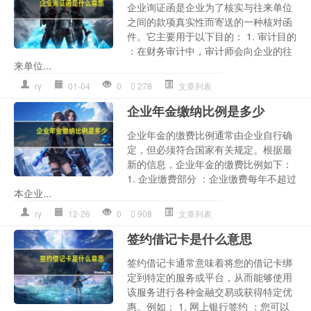
企业询证函是企业为了核实与往来单位
之间的款项真实性而寄送的一种核对函
件。它主要用于以下目的： 1. 审计目的
：在财务审计中，审计师会向企业的往
来单位...
ry
01-04
0
278
文章列表
企业年金缴纳比例是多少
企业年金的缴费比例通常由企业自行确
定，但必须符合国家有关规定。根据最
新的信息，企业年金的缴费比例如下：
1. 企业缴费部分 ：企业缴费每年不超过
本企业...
ry
12-26
0
908
文章列表
签约借记卡是什么意思
签约借记卡通常意味着将您的借记卡绑
定到特定的服务或平台，从而能够使用
该服务进行各种金融交易或获得特定优
惠。例如： 1. 网上银行签约 ：您可以