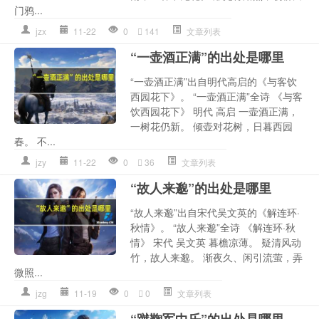
门鸦...
jzx
11-22
0
141
文章列表
“一壶酒正满”的出处是哪里
“一壶酒正满”出自明代高启的《与客饮
西园花下》。 “一壶酒正满”全诗 《与客
饮西园花下》 明代 高启 一壶酒正满，
一树花仍新。 倾壶对花树，日暮西园
春。 不...
jzy
11-22
0
36
文章列表
“故人来邈”的出处是哪里
“故人来邈”出自宋代吴文英的《解连环·
秋情》。 “故人来邈”全诗 《解连环·秋
情》 宋代 吴文英 暮檐凉薄。 疑清风动
竹，故人来邈。 渐夜久、闲引流萤，弄
微照...
jzg
11-19
0
0
文章列表
“蹴鞠军中乐”的出处是哪里