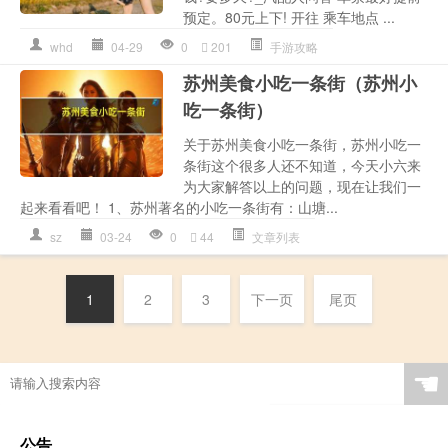
预定。80元上下! 开往 乘车地点 ...
whd
04-29
0
201
手游攻略
苏州美食小吃一条街（苏州小
吃一条街）
关于苏州美食小吃一条街，苏州小吃一
条街这个很多人还不知道，今天小六来
为大家解答以上的问题，现在让我们一
起来看看吧！ 1、苏州著名的小吃一条街有：山塘...
sz
03-24
0
44
文章列表
1
2
3
下一页
尾页
☚
公告