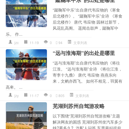
“蹴鞠军中乐”出自唐代韦应物的《寒食
后北楼作》。 “蹴鞠军中乐”全诗 《寒食
后北楼作》 唐代 韦应物 园林过新节，
风花乱高阁。 遥闻击鼓声，蹴鞠军中
乐。 作...
jzc
11-19
0
94
文章列表
“远与淮海期”的出处是哪里
“远与淮海期”出自唐代韦应物的《将往
江淮。 “远与淮海期”全诗 《将往江淮，
寄李十九儋》 唐代 韦应物 燕燕东向
来，文鹓亦西飞。 如何不相见，羽翼有
高卑。 ...
jzy
11-17
0
805
文章列表
芜湖到苏州自驾游攻略
以下围绕“芜湖到苏州自驾游攻略”主题
解决网友的困惑 芜湖到苏州坐汽车多少
钱?要多久?_汽配人问答 车票最好提前