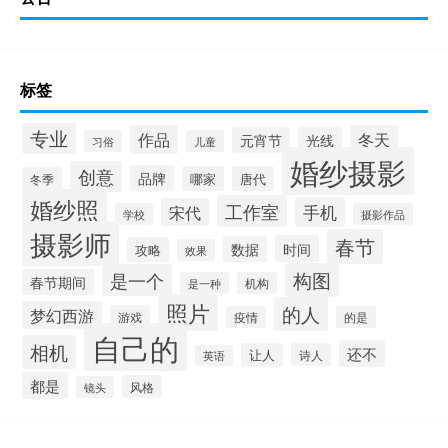
标签
专业
作品
冬天
元宵节
光线
习俗
儿童
婚纱摄影
创意
品牌
哪家
唐代
冬季
婚纱照
工作室
手机
宋代
学校
摄影作品
摄影师
春节
时间
数据
攻略
效果
构图
是一个
春节期间
是一种
机构
照片
的人
梦幻西游
游戏
疫情
的是
自己的
相机
还不
让人
诗人
英语
都是
风格
镜头