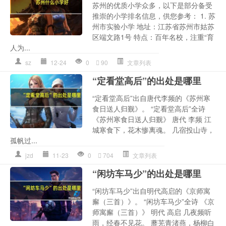
苏州的优质小学众多，以下是部分备受
推崇的小学排名信息，供您参考： 1. 苏
州市实验小学 地址：江苏省苏州市姑苏
区端文路1号 特点：百年名校，注重“育
人为...
sz
12-24
0
90
文章列表
“定看堂高后”的出处是哪里
“定看堂高后”出自唐代李频的《苏州寒
食日送人归觐》。 “定看堂高后”全诗
《苏州寒食日送人归觐》 唐代 李频 江
城寒食下，花木惨离魂。 几宿投山寺，
孤帆过...
jzd
11-23
0
704
文章列表
“闲坊车马少”的出处是哪里
“闲坊车马少”出自明代高启的《京师寓
廨（三首）》。 “闲坊车马少”全诗 《京
师寓廨（三首）》 明代 高启 几夜频听
雨，经春不见花。 蘼芜青渚燕，杨柳白