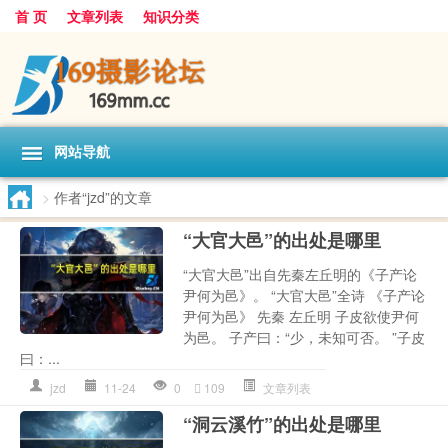
首 页
文章列表
知识分类
网站导航
>
作者“jzd”的文章
“大官大邑”的出处是哪里
“大官大邑”出自先秦左丘明的《子产论
尹何为邑》。 “大官大邑”全诗 《子产论
尹何为邑》 先秦 左丘明 子皮欲使尹何
为邑。 子产曰：“少，未知可否。 ”子皮
曰：...
jzd
11-24
0
109
文章列表
“洞云溪竹”的出处是哪里