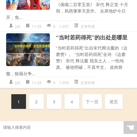
《偈颂二百零五首》 宋代 释正觉 十月
朔，风雨肇寒天意作。 丛席地炉今日
开，免...
jzd
11-22
0
237
文章列表
“当时若药得死”的出处是哪里
“当时若药得死”出自宋代释法薰的《达
磨赞》。 “当时若药得死”全诗 《达磨
赞》 宋代 释法薰 我东土人，一性纯
真。 被他明破，不直半文。 皮肉骨
髓，狼藉分争...
jzd
11-22
0
353
文章列表
1
2
3
4
下一页
尾页
☚