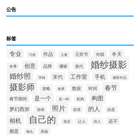
公告
标签
专业
作品
冬天
元宵节
光线
习俗
儿童
婚纱摄影
创意
品牌
哪家
唐代
冬季
婚纱照
工作室
手机
宋代
学校
摄影作品
摄影师
春节
时间
数据
攻略
效果
构图
是一个
春节期间
是一种
机构
照片
的人
梦幻西游
游戏
疫情
的是
自己的
相机
还不
让人
诗人
英语
都是
风格
镜头