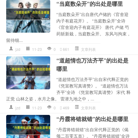
“当庭数朵开”的出处是哪里
“当庭数朵开”出自唐代卢储的《官舍迎
内子有庭花开》。 “当庭数朵开”全诗
《官舍迎内子有庭花开》 唐代 卢储 芍
药斩新栽，当庭数朵开。 东风与拘束，
留待细...
jzd
11-23
0
661
文章列表
“道超情也万法齐平”的出处是
哪里
“道超情也万法齐平”出自宋代释正觉的
《凭宣教写真请赞》。 “道超情也万法
齐平”全诗 《凭宣教写真请赞》 宋代 释
正觉 山林之姿，水月之像。 雷潜九地之中，...
jzd
11-23
0
469
文章列表
“丹霞将错就错”的出处是哪里
“丹霞将错就错”出自宋代释正觉的《偈
颂二百零五首》。 “丹霞将错就错”全诗