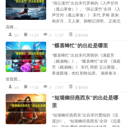
“洞云溪竹”出自宋代罗椅的《入声甘州
（孤山寒食）》。 “洞云溪竹”全诗 《入
声甘州（孤山寒食）》 宋代 罗椅 甚匆
匆岁月，又人家、插柳记清明。 正南北
高峰...
jzd
11-23
0
127
文章列表
“蝶喜蜂忙”的出处是哪里
“蝶喜蜂忙”出自宋代周密的《满庭芳
（赋湘梅）》。 “蝶喜蜂忙”全诗 《满庭
芳（赋湘梅）》 宋代 周密 玉沁唇脂，
香迷眼缬，肉红初映仙裳。 湘皋春冷，
谁翦茜...
jzd
11-23
0
507
文章列表
“短墙幽径燕西东”的出处是哪
里
“短墙幽径燕西东”出自宋代曹组的《浣
溪沙》。 “短墙幽径燕西东”全诗 《浣溪
沙》 宋代 曹组 柳絮池台淡淡风。 碧波