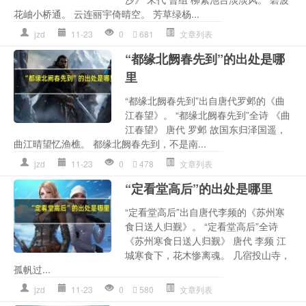
花岫小桥通。 云连丽宇倚晴空。 芳草绿杨...
jzd
11-23
0
681
文章列表
“都缘北阙春先到”的出处是哪
里
“都缘北阙春先到”出自唐代罗邺的《曲
江春望》。 “都缘北阙春先到”全诗 《曲
江春望》 唐代 罗邺 故国东归泽国遥，
曲江晴望忆渔樵。 都缘北阙春先到，不是南...
jzd
11-23
0
478
文章列表
“定看堂高后”的出处是哪里
“定看堂高后”出自唐代李频的《苏州寒
食日送人归觐》。 “定看堂高后”全诗
《苏州寒食日送人归觐》 唐代 李频 江
城寒食下，花木惨离魂。 几宿投山寺，
孤帆过...
jzd
11-23
0
580
文章列表