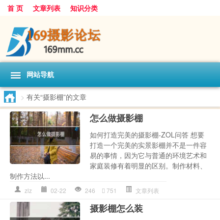
首 页
文章列表
知识分类
网站导航
>
有关“摄影棚”的文章
怎么做摄影棚
如何打造完美的摄影棚-ZOL问答 想要
打造一个完美的实景影棚并不是一件容
易的事情，因为它与普通的环境艺术和
家庭装修有着明显的区别。制作材料、
制作方法以...
zlz
02-22
246
751
文章列表
摄影棚怎么装