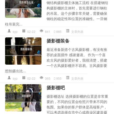
钢结构摄影棚主体施工流程 在搭建钢结
构摄影棚的主体时，首先需要进行钢柱
的吊装。这个步骤非常关键，需要确保
钢柱的稳定性和位置的准确性。一旦钢
柱吊装完...
syp
02-22
841
885
文章列表
摄影棚装备
最近准备新搭个古风摄影棚，有没有推
荐的桌面摆件 感谢邀请。 作为一个喜
欢古风的摄影爱好者，我很清楚，搭建
一个古风摄影棚并不容易。古风摄影要
想拍摄出比...
syp
02-22
365
955
文章列表
摄影棚吧
摄影棚选址 选择摄影棚的位置是非常重
要的，不同的位置会给照片带来不同的
氛围。如果你的客户群体是高端客户，
可以考虑选择在市中心或商业区建造摄