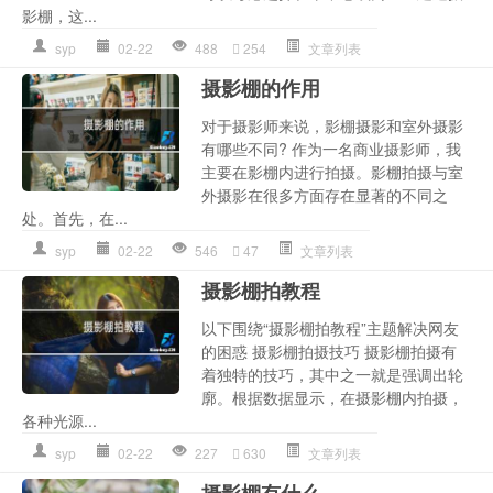
影棚，这...
syp
02-22
488
254
文章列表
摄影棚的作用
对于摄影师来说，影棚摄影和室外摄影
有哪些不同? 作为一名商业摄影师，我
主要在影棚内进行拍摄。影棚拍摄与室
外摄影在很多方面存在显著的不同之
处。首先，在...
syp
02-22
546
47
文章列表
摄影棚拍教程
以下围绕“摄影棚拍教程”主题解决网友
的困惑 摄影棚拍摄技巧 摄影棚拍摄有
着独特的技巧，其中之一就是强调出轮
廓。根据数据显示，在摄影棚内拍摄，
各种光源...
syp
02-22
227
630
文章列表
摄影棚有什么