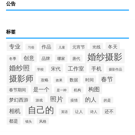
公告
标签
专业
作品
冬天
元宵节
光线
习俗
儿童
婚纱摄影
创意
品牌
哪家
唐代
冬季
婚纱照
工作室
手机
宋代
学校
摄影作品
摄影师
春节
时间
数据
攻略
效果
构图
是一个
春节期间
是一种
机构
照片
的人
梦幻西游
游戏
疫情
的是
自己的
相机
还不
让人
诗人
英语
都是
风格
镜头