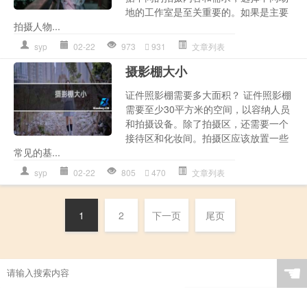
地的工作室是至关重要的。如果是主要
拍摄人物...
syp
02-22
973
931
文章列表
摄影棚大小
证件照影棚需要多大面积？ 证件照影棚
需要至少30平方米的空间，以容纳人员
和拍摄设备。除了拍摄区，还需要一个
接待区和化妆间。拍摄区应该放置一些
常见的基...
syp
02-22
805
470
文章列表
1
2
下一页
尾页
☚