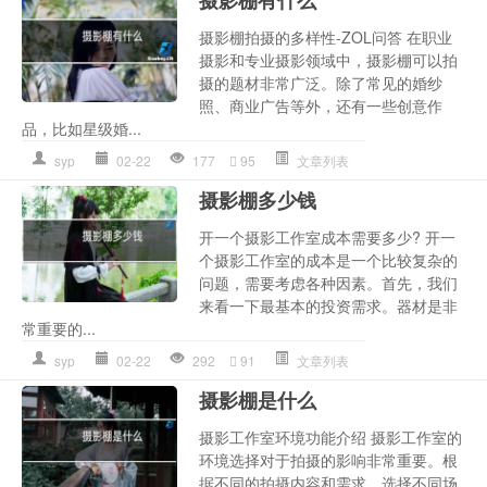
摄影棚拍摄的多样性-ZOL问答 在职业
摄影和专业摄影领域中，摄影棚可以拍
摄的题材非常广泛。除了常见的婚纱
照、商业广告等外，还有一些创意作
品，比如星级婚...
syp
02-22
177
95
文章列表
摄影棚多少钱
开一个摄影工作室成本需要多少? 开一
个摄影工作室的成本是一个比较复杂的
问题，需要考虑各种因素。首先，我们
来看一下最基本的投资需求。器材是非
常重要的...
syp
02-22
292
91
文章列表
摄影棚是什么
摄影工作室环境功能介绍 摄影工作室的
环境选择对于拍摄的影响非常重要。根
据不同的拍摄内容和需求，选择不同场