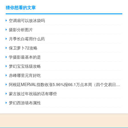
猜你想看的文章
空调扇可以放冰袋吗
摄影分析图片
月季长白霉用什么药
保卫萝卜72攻略
学摄影最基本的是
梦幻宝宝练级攻略
赤峰哪里元宵好吃
阿根廷MERVAL指数收涨5.96%报66.1万点本周（四个交易日）累计上涨3.61%
蒙古族过年祝福的话有哪些
梦幻西游墙布属性