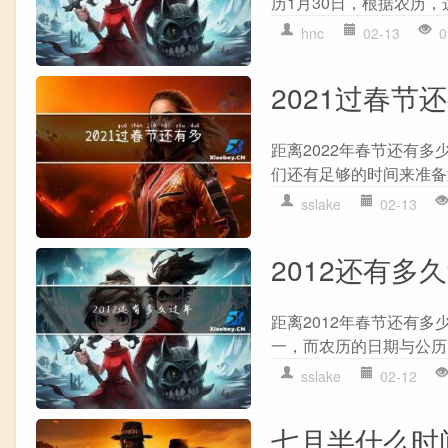
历1月30日，根据农历，这
hnc
02-13
0
2021过春节
距离2022年春节还有多
们还有足够的时间来准备
sslake
02-13
2012还有多
距离2012年春节还有多
一，而农历的日期与公历日
sslake
02-12
七月半什么时