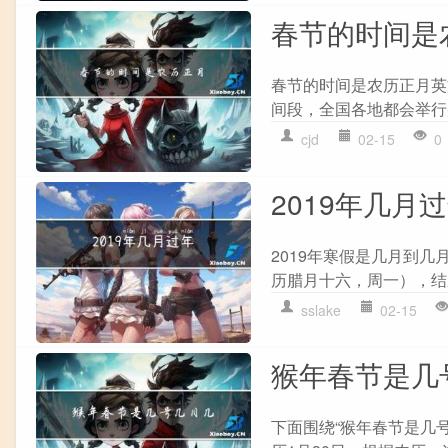
春节的时间是
春节的时间是农历正月英
间段，全国各地都会举行
cjd
02-15
0
2019年几月
2019年寒假是几月到几月
历腊月十六，周一），结束
sslake
02-15
猴年春节是几
下面围绕“猴年春节是几号