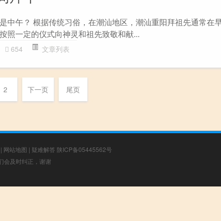
是中午？ 根据传统习俗，在潮汕地区，潮汕重阳拜祖先通常在早
按照一定的仪式向神灵和祖先致敬和献...
654
文章列表
2
下一页
尾页
|
网站地图
|
疑难解答
陕ICP备05445562号
，我们会及时纠正，谢谢