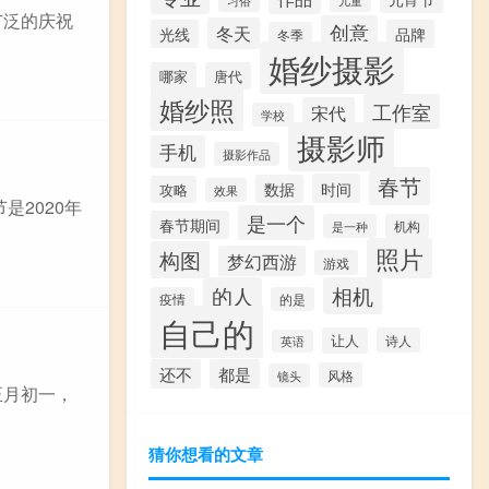
广泛的庆祝
创意
冬天
光线
品牌
冬季
婚纱摄影
哪家
唐代
婚纱照
工作室
宋代
学校
摄影师
手机
摄影作品
春节
时间
数据
攻略
效果
是2020年
是一个
春节期间
是一种
机构
照片
构图
梦幻西游
游戏
的人
相机
疫情
的是
自己的
让人
诗人
英语
还不
都是
风格
镜头
正月初一，
猜你想看的文章