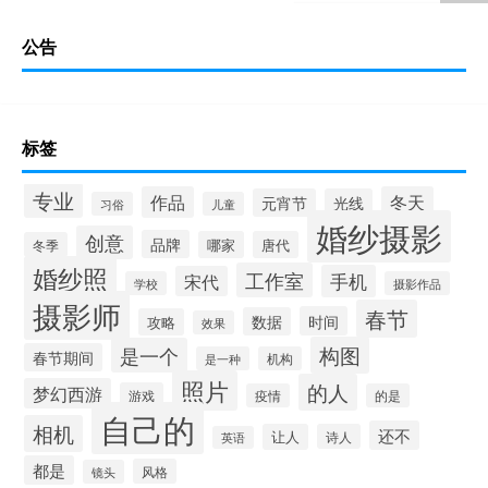
公告
标签
专业
作品
冬天
元宵节
光线
习俗
儿童
婚纱摄影
创意
品牌
哪家
唐代
冬季
婚纱照
工作室
手机
宋代
学校
摄影作品
摄影师
春节
时间
数据
攻略
效果
构图
是一个
春节期间
是一种
机构
照片
的人
梦幻西游
游戏
疫情
的是
自己的
相机
还不
让人
诗人
英语
都是
风格
镜头