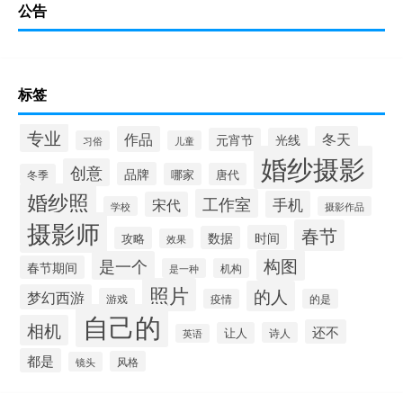
公告
标签
专业
作品
冬天
元宵节
光线
习俗
儿童
婚纱摄影
创意
品牌
哪家
唐代
冬季
婚纱照
工作室
手机
宋代
学校
摄影作品
摄影师
春节
时间
数据
攻略
效果
构图
是一个
春节期间
是一种
机构
照片
的人
梦幻西游
游戏
疫情
的是
自己的
相机
还不
让人
诗人
英语
都是
风格
镜头