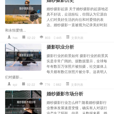
婚纱摄影起源 关于婚纱摄影的起源地还
真不好说，众说纷纭，但我认为它源自
人们对美好生活的向往和对爱情的表
达。婚纱摄影一直被视为记录美好时刻
和永恒爱情...
hss
02-22
803
445
文章列表
摄影职业分析
摄影行业的前景如何 摄影行业的前景其
实是非常广阔的。据数据显示，全球每
年有数百万张照片被拍摄，社交媒体上
每天都有数亿张照片被分享。这表明人
们对摄影...
syz
02-22
776
882
文章列表
婚纱摄影市场分析
婚纱摄影行业怎么样? 随着婚纱摄影行
业整体发展速度变慢，确实有人对该行
业产生了怀疑。但是，从数据来看，婚