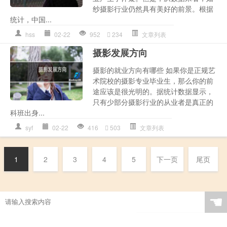
纱摄影行业仍然具有美好的前景。根据
统计，中国...
hss
02-22
952
234
文章列表
摄影发展方向
摄影的就业方向有哪些 如果你是正规艺
术院校的摄影专业毕业生，那么你的前
途应该是很光明的。据统计数据显示，
只有少部分摄影行业的从业者是真正的
科班出身...
syf
02-22
416
503
文章列表
1
2
3
4
5
下一页
尾页
☚