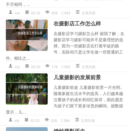
不尽相同，...
xxs
02-22
809
942
文章列表
在摄影店工作怎么样
去摄影店学习摄影怎么样 据我了解，去
摄影店学习摄影可能并不是最理想的选
择。因为一些摄影店在打着学徒的旗
号，实际却只是让学生做一些普通的工
作。相比之...
zsy
02-22
176
562
文章列表
儿童摄影的发展前景
儿童摄影前途 儿童摄影前景一片光明。
随着家庭生活水平的提高，人们越来越
注重孩子的成长和回忆留存，因此愿意
为孩子们留下更多珍贵的瞬间。据数据
显示，儿...
ets
02-22
235
584
文章列表
婚纱摄影历史