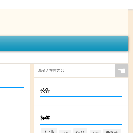
☚
公告
标签
专业
作品
元宵节
习俗
儿童