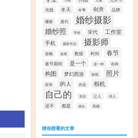
创意
冬天
光线
品牌
冬季
婚纱摄影
哪家
唐代
婚纱照
工作室
宋代
学校
摄影师
手机
摄影作品
春节
时间
数据
攻略
效果
是一个
春节期间
是一种
机构
照片
构图
梦幻西游
游戏
的人
相机
疫情
的是
自己的
让人
诗人
英语
还不
都是
风格
镜头
猜你想看的文章