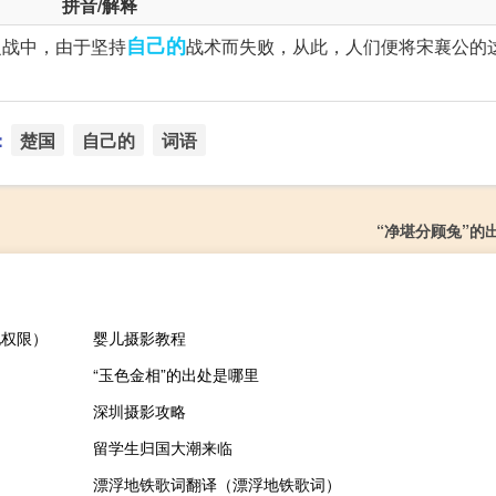
拼音/解释
自己的
之战中，由于坚持
战术而失败，从此，人们便将宋襄公的
：
楚国
自己的
词语
“净堪分顾兔”的
地权限）
婴儿摄影教程
“玉色金相”的出处是哪里
深圳摄影攻略
留学生归国大潮来临
漂浮地铁歌词翻译（漂浮地铁歌词）