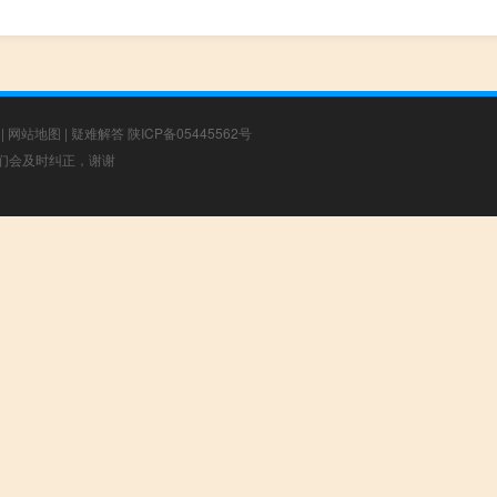
|
网站地图
|
疑难解答
陕ICP备05445562号
，我们会及时纠正，谢谢