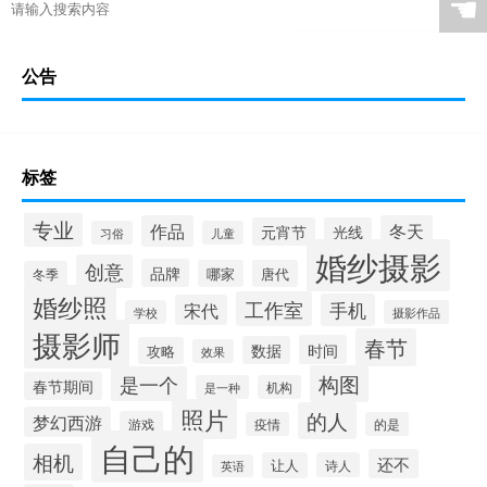
☚
公告
标签
专业
作品
冬天
元宵节
光线
习俗
儿童
婚纱摄影
创意
品牌
哪家
唐代
冬季
婚纱照
工作室
手机
宋代
学校
摄影作品
摄影师
春节
时间
数据
攻略
效果
构图
是一个
春节期间
是一种
机构
照片
的人
梦幻西游
游戏
疫情
的是
自己的
相机
还不
让人
诗人
英语