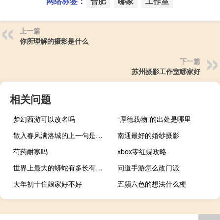
网络标签：
合肥
哪家
工作室
上一篇
你所理解的摄影是什么
下一篇
苏州摄影工作室哪家好
相关问题
梦幻西游可以改名吗
“厚德载物”的出处是哪里
散入春风满洛城的上一句是什么
南通最好的婚纱摄影
芍药耐寒吗
xbox零红蝶攻略
世界上最大的蟒蛇有多长有多粗?（世界上最大的蟒蛇）
问道手游怎么改门派
大年初十住娘家好不好
五颜六色的想法什么梗