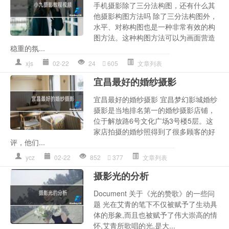
手机摄影除了三分法构图，还有什么其
他摄影构图方法吗 除了三分法构图外，
水平、对称构图也是一种非常有效的构
图方法。这种构图方法可以为画面营造
稳重的氛...
xjs
02-22
24
605
文章列表
宜昌最好的婚纱摄影
宜昌最好的婚纱摄影 宜昌梦幻影城婚纱
摄影是当地排名第一的婚纱摄影店铺，
位于解放路6号文化广场3号楼5层。这
家店拍摄的婚纱照得到了很多顾客的好
评，他们...
ycz
02-22
852
377
文章列表
摄影光的分析
Document 关于《光的赞歌》的一些问
题 光在艾青的笔下不仅被赋予了生动具
体的形象,而且也被赋予了伟大崇高的情
怀,艾青所歌唱的光,是大...