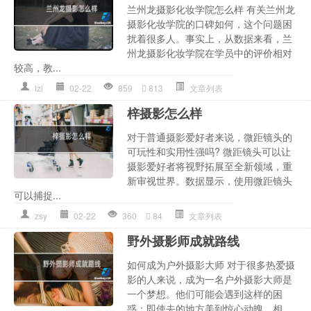
兰州龙摄影化妆学院怎么样 有关兰州龙
摄影化妆学院的口碑如何，这个问题困
扰着很多人。事实上，从数据来看，兰
州龙摄影化妆学院在学员中的评价相对
较高，教...
lzl
02-22
859
813
文章列表
梓摄影怎么样
对于普通摄影爱好者来说，微距镜头的
可玩性和实用性强吗? 微距镜头可以让
摄影爱好者将视野拓展至全新领域，重
新审视世界。数据显示，使用微距镜头
可以捕捉...
zsy
02-22
360
84
文章列表
野外摄影师成就路线
如何成为户外摄影大师 对于很多热爱摄
影的人来说，成为一名户外摄影大师是
一个梦想。他们可能会遇到这样的困
惑：即使去的地方美到惊心动魄，相