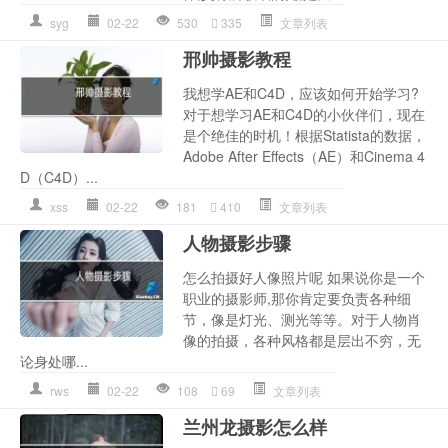
syg
02-22
530
335
文章列表
邢帅摄影教程
我想学AE和C4D，应该如何开始学习?
对于想学习AE和C4D的小伙伴们，现在
是个绝佳的时机！根据Statista的数据，
Adobe After Effects（AE）和Cinema 4
D（C4D）...
xss
02-22
181
410
文章列表
人物摄影步骤
怎么拍摄好人像照片呢 如果说你是一个
职业的摄影师,那你肯定要负责各种细
节，像是灯光、测光等等。对于人物肖
像的拍摄，各种风格都是层出不穷，无
论身处哪...
rws
02-22
108
69
文章列表
兰州龙摄影怎么样