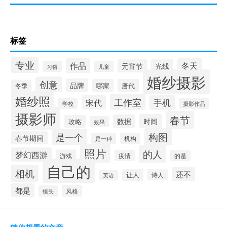
标签
专业
作品
冬天
元宵节
光线
习俗
儿童
婚纱摄影
创意
品牌
哪家
唐代
冬季
婚纱照
工作室
手机
宋代
学校
摄影作品
摄影师
春节
时间
数据
攻略
效果
构图
是一个
春节期间
是一种
机构
照片
的人
梦幻西游
游戏
疫情
的是
自己的
相机
还不
让人
诗人
英语
都是
风格
镜头