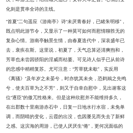
化则是贯串全诗的主线。
“首夏”二句遥应《游南亭》诗“未厌青春好，已睹朱明移”，
既点明此游节令，又显示了一种莫可如何而慰情聊胜无的
复杂心情。游南亭触景生情，由春夏迭代中，深哀盛年已
去，衰疾在斯。这里说，初夏了，天气总算还清爽煦和，
芳草也未尝因骄阳的淫威而枯萎。可见诗人似乎已从前诗
的悲感中稍稍复苏。尤可注意：“芳草犹未歇”，实反用
《离骚》“及年岁之未晏兮，时亦犹其未央，恐鹈鴂之先鸣
兮，使夫百草为之不芳”，则又于自幸自慰中，见出谢客这
位“逐臣”的傲兀性格来。但是这种欣慰并不能维持多久，
在出郡数十里南游赤石中，日复一日地水行水宿，未免单
调，而阴晴的变化，云霞的出没，也因屡见而失去了新鲜
之感。这滨海的周游，已使人厌厌生“倦”，更何况面临的