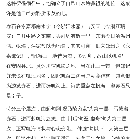
这种徬徨徜徉中，他确立了自己山水诗鼻祖的地位，这或
许是他自己始料所未及的吧。
赤石在永嘉郡南永宁（今浙江永嘉）与安固（今浙江瑞
安）二县中路之东南，去郡约有数十里，东濒今日的温州
湾。帆海，注家常以为地名，其实可商，据宋郑缉之《永
嘉郡记》，“帆游山，地昔为海，多过舟，故山以帆名”，
在安固县北。灵运所谓帆海之地，当在此山一带。但郑记
并未说有帆海地名，因此帆海二词当是动宾结构，题意似
为游览赤石，进而扬帆海上。诗的重点在帆海，游赤石只
是引子。
诗分三个层次，由起句到“况乃陵穷发”为第一层，写倦游
赤石，进而起帆海之想。由“川后”句至“虚舟”句为第二层
次，正写帆海情状与心态变化。“仲连”句以下，为第三层
次，即游生想，结出顺天适己，安养天年之旨。心情的变