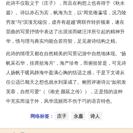
此诗不仅取义于《庄子》，而且在构想上也有得于《秋水
篇》。诗以赤石为宾，帆海为主，以“周览倦瀛壖，况乃陵
穷发”与“溟涨无端倪，虚舟有超越”两联作转折顿束，遂在
层曲的写景抒情中表达了出涯涘而睹汪洋所引起的精神升
华，情与理与典实均能合若符契，足见谢诗结构之精。
此诗的情理又都在自然精美的写景记游中自然地体现。“扬
帆采石华，挂席拾海月”，海产珍奇，而俯拾皆是，可见诗
人扬帆于暖风静海中盈满心胸的恬适之感，于是下文请从
任公适己顺天之想也就水到渠成了。鲍照评谢诗云“如初发
芙蓉，自然可爱”（《南史·颜延之传》），正是指的这种
中充实而溢于外，风华流丽而不伤于巧的语言特色。
网络标签：
庄子
永嘉
诗人