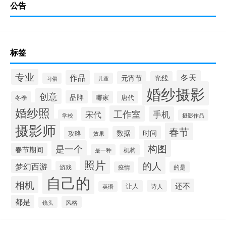
公告
标签
专业
作品
冬天
元宵节
光线
习俗
儿童
婚纱摄影
创意
品牌
哪家
唐代
冬季
婚纱照
工作室
手机
宋代
学校
摄影作品
摄影师
春节
时间
数据
攻略
效果
构图
是一个
春节期间
是一种
机构
照片
的人
梦幻西游
游戏
疫情
的是
自己的
相机
还不
让人
诗人
英语
都是
风格
镜头