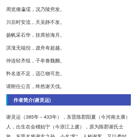
周览倦瀛壖，况乃陵穷发。
川后时安流，天吴静不发。
扬帆采石华，挂席拾海月。
溟涨无端倪，虚舟有超越。
仲连轻齐组，子牟眷魏阙。
矜名道不足，适己物可忽。
请附任公言，终然谢天伐。
作者简介(谢灵运)
谢灵运（385年－433年），东晋陈郡阳夏（今河南太康）
人，出生在会稽始宁（今浙江上虞），原为陈郡谢氏士
族。东晋名将谢玄之孙，小名“客”，人称谢客。又以袭封