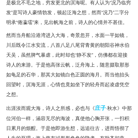
是极北不毛之地，穷发更北的溟海呢。有人认为“况乃临穷
发”是写诗人豪情勃发，顿起泛海之想，然而“况乃”二字分
明承“倦瀛壖”来，见出帆海之前，诗人的心情并不甚佳。
然而当舟船沿港湾进入大海，奇景忽开，水面一平如镜，
川后既令江水安流，八首八足八尾背青黄的朝阳谷神水伯
天吴，虽然脾气暴虐，此时却也“静不发”，仿佛都在迎接
诗人的来游。于是他高张云帆，泛舟海上，随意掇取那形
如龟足的石华，那其大如镜白色正圆的海月。而当他抬头
回望时，溟海无涯，心情也竟如坐下的轻舟而起凌虚凭空
之想。
庄子
出涯涘而观大海，诗人之所感，必也与《
·秋水》中那
位河伯一样，涵容无尽的海波，真使他心胸开张，一扫积
日累月的烦酲。于是他即游生想，远追往古，进而悟彻了
人生的至理：海上曾有过形形色色的隐者，有助齐却燕，