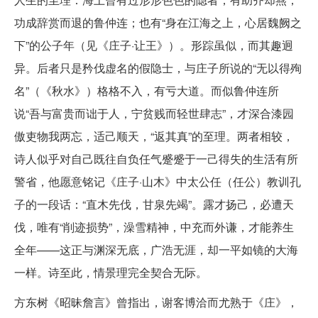
功成辞赏而退的鲁仲连；也有“身在江海之上，心居魏阙之
下”的公子年（见《庄子·让王》）。形踪虽似，而其趣迥
异。后者只是矜伐虚名的假隐士，与庄子所说的“无以得殉
名”（《秋水》）格格不入，有亏大道。而似鲁仲连所
说“吾与富贵而诎于人，宁贫贱而轻世肆志”，才深合漆园
傲吏物我两忘，适己顺天，“返其真”的至理。两者相较，
诗人似乎对自己既往自负任气蹙蹙于一己得失的生活有所
警省，他愿意铭记《庄子·山木》中太公任（任公）教训孔
子的一段话：“直木先伐，甘泉先竭”。露才扬己，必遭天
伐，唯有“削迹损势”，澡雪精神，中充而外谦，才能养生
全年——这正与渊深无底，广浩无涯，却一平如镜的大海
一样。诗至此，情景理完全契合无际。
方东树《昭昧詹言》曾指出，谢客博洽而尤熟于《庄》，