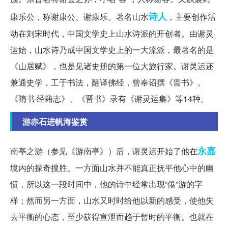
诗人
康乐公，称谢康公、谢康乐。著名山水
，主要创作活
动在刘宋时代，中国文学史上山水诗派的开创者。由谢灵
运始，山水诗乃成中国文学史上的一大流派，最著名的是
《山居赋》，也是见诸史册的第一位大旅行家。谢灵运还
兼通史学，工于书法，翻译佛经，曾奉诏撰《晋书》。
《隋书
·经籍志》、《晋书》录有《谢灵运集》等14种。
游赤石进帆海鉴赏
永嘉
南亭之游（参见《游南亭》）后，谢灵运开始了他在
境内的探奇搜胜。一方面山水并不能真正抚平他心中的幽
愤，所以这一段时间中，他的诗中经常出现“倦”游的字
样；然而另一方面，山水又时时给他以新的感受，使他失
去平衡的心态，至少获得宣泄而趋于暂时的平衡。也就在