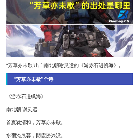
“芳草亦未歇”出自南北朝谢灵运的《游赤石进帆海》。
“芳草亦未歇”全诗
《游赤石进帆海》
南北朝 谢灵运
首夏犹清和，芳草亦未歇。
水宿淹晨暮，阴霞屡兴没。