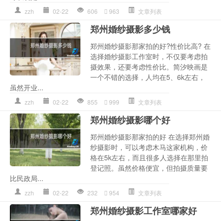
zzh
02-22
606
963
文章列表
郑州婚纱摄影多少钱
郑州婚纱摄影那家拍的好?性价比高? 在
选择婚纱摄影工作室时，不仅要考虑拍
摄效果，还要考虑性价比。简汐映画是
一个不错的选择，人均在5、6k左右，
虽然开业...
zzh
02-22
855
999
文章列表
郑州婚纱摄影哪个好
郑州婚纱摄影那家拍的好 在选择郑州婚
纱摄影时，可以考虑木马这家机构，价
格在5k左右，而且很多人选择在那里拍
登记照。虽然价格便宜，但拍摄质量要
比民政局...
zzh
02-22
232
954
文章列表
郑州婚纱摄影工作室哪家好