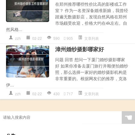
在郑州推荐哪些性价比高的影楼或工作
室？ 作为一名资深备婚准新娘，我曾经
踏遍无数摄影店，发现自然风格在郑州
市场颇受欢迎，价格大约在4k左右。自
然风格...
zzh
02-22
590
905
文章列表
漳州婚纱摄影哪家好
问题 回答 想问一下厦门婚纱摄影哪家
好 如果你准备去厦门旅行并顺便拍婚纱
照，那么选择一家好的婚纱摄影机构是
非常重要的。根据网友们的推荐，克洛
伊...
zzh
02-22
430
717
文章列表
☚