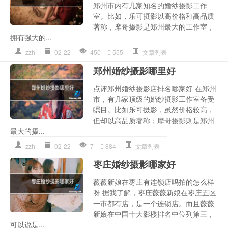
郑州市内有几家知名的婚纱摄影工作
室。比如，乐可摄影以高价格和高品质
著称，摩哥摄影是郑州最大的工作室，
拥有强大的...
zzh
02-22
450
555
文章列表
郑州婚纱摄影哪里好
点评郑州婚纱摄影店排名哪家好 在郑州
市，有几家顶级的婚纱摄影工作室备受
瞩目。比如乐可摄影，虽然价格较高，
但却以高品质著称；摩哥摄影则是郑州
最大的摄...
zzh
02-22
7
884
文章列表
枣庄婚纱摄影哪家好
薇薇新娘在枣庄有连锁店吗拍的怎么样
呀 据我了解，枣庄薇薇新娘在枣庄五区
一市都有店，是一个连锁店。而且薇薇
新娘在中国十大影楼排名中位列第三，
可以说是...