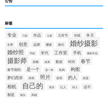
公告
标签
专业
作品
冬天
元宵节
光线
习俗
儿童
婚纱摄影
创意
品牌
哪家
唐代
冬季
婚纱照
工作室
手机
宋代
学校
摄影作品
摄影师
春节
时间
数据
攻略
效果
构图
是一个
春节期间
是一种
机构
照片
的人
梦幻西游
游戏
疫情
的是
自己的
相机
还不
让人
诗人
英语
都是
风格
镜头