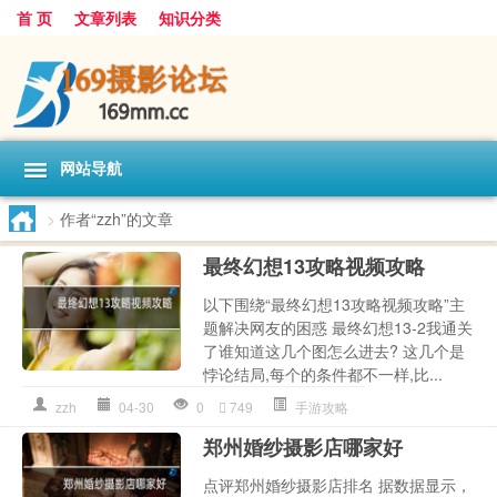
首 页
文章列表
知识分类
网站导航
>
作者“zzh”的文章
最终幻想13攻略视频攻略
以下围绕“最终幻想13攻略视频攻略”主
题解决网友的困惑 最终幻想13-2我通关
了谁知道这几个图怎么进去? 这几个是
悖论结局,每个的条件都不一样,比...
zzh
04-30
0
749
手游攻略
郑州婚纱摄影店哪家好
点评郑州婚纱摄影店排名 据数据显示，