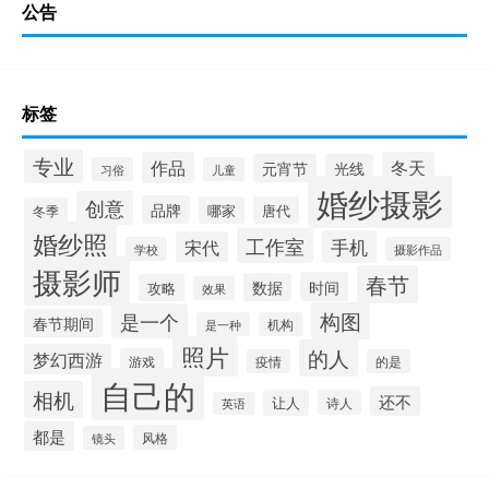
公告
标签
专业
作品
冬天
元宵节
光线
习俗
儿童
婚纱摄影
创意
品牌
哪家
唐代
冬季
婚纱照
工作室
手机
宋代
学校
摄影作品
摄影师
春节
时间
数据
攻略
效果
构图
是一个
春节期间
是一种
机构
照片
的人
梦幻西游
游戏
疫情
的是
自己的
相机
还不
让人
诗人
英语
都是
风格
镜头