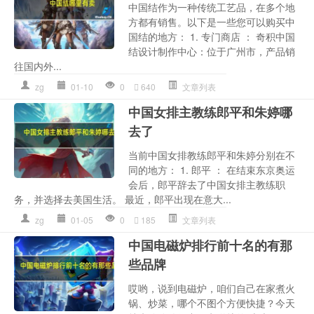
中国结作为一种传统工艺品，在多个地
方都有销售。以下是一些您可以购买中
国结的地方： 1. 专门商店 ： 奇积中国
结设计制作中心：位于广州市，产品销
往国内外...
zg
01-10
0
640
文章列表
中国女排主教练郎平和朱婷哪
去了
当前中国女排教练郎平和朱婷分别在不
同的地方： 1. 郎平 ： 在结束东京奥运
会后，郎平辞去了中国女排主教练职
务，并选择去美国生活。 最近，郎平出现在意大...
zg
01-05
0
185
文章列表
中国电磁炉排行前十名的有那
些品牌
哎哟，说到电磁炉，咱们自己在家煮火
锅、炒菜，哪个不图个方便快捷？今天