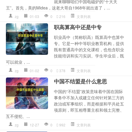
就来聊聊咱们中国电磁炉的“十大天
王”。首先，美的Midea，这老大哥自1968年就出道了，...
zg
01-03
0
216
文章列表
职高算高中还是中专
职业高中（简称职高）既算高中也算中
专。它是一种中等职业教育机构，提供
既有普通高中的文化课程，也包含职业
技能培训和实习实训。学生毕业后，既
可以就业，...
zg
01-02
0
378
文章列表
中国不结盟是什么意思
中国的“不结盟”政策意味着中国在国际
事务中不加入或建立任何针对第三方的
政治或军事组织，而是根据和平共处五
项原则，即互相尊重主权和领土完整、
互不侵犯、...
zg
12-27
0
992
文章列表