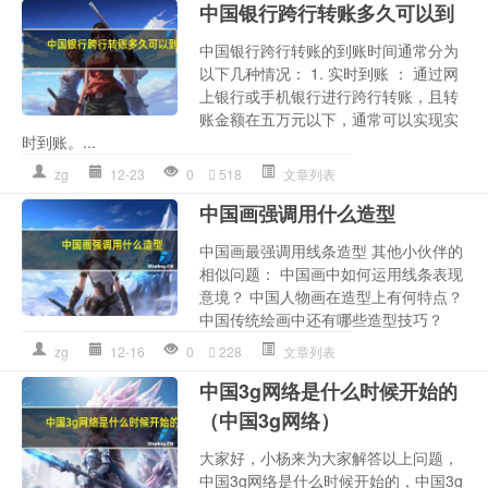
中国银行跨行转账多久可以到
中国银行跨行转账的到账时间通常分为
以下几种情况： 1. 实时到账 ： 通过网
上银行或手机银行进行跨行转账，且转
账金额在五万元以下，通常可以实现实
时到账。...
zg
12-23
0
518
文章列表
中国画强调用什么造型
中国画最强调用线条造型 其他小伙伴的
相似问题： 中国画中如何运用线条表现
意境？ 中国人物画在造型上有何特点？
中国传统绘画中还有哪些造型技巧？
zg
12-16
0
228
文章列表
中国3g网络是什么时候开始的
（中国3g网络）
大家好，小杨来为大家解答以上问题，
中国3g网络是什么时候开始的，中国3g