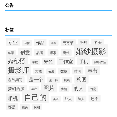
公告
标签
专业
作品
冬天
元宵节
光线
习俗
儿童
婚纱摄影
创意
品牌
哪家
唐代
冬季
婚纱照
工作室
手机
宋代
学校
摄影作品
摄影师
春节
时间
数据
攻略
效果
构图
是一个
春节期间
是一种
机构
照片
的人
梦幻西游
游戏
疫情
的是
自己的
相机
还不
让人
诗人
英语
都是
风格
镜头