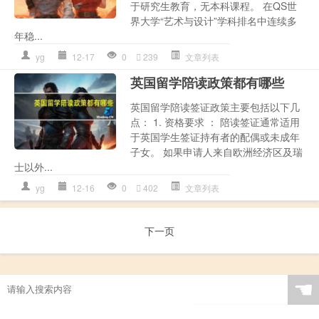
于研究生教育，无本科课程。 在QS世
界大学“艺术与设计”学科排名中连续多
年稳...
yg
12-17
0
239
文章列表
英国留学陪读政策都有哪些
英国留学陪读签证政策主要包括以下几
点： 1. 资格要求 ： 陪读签证通常适用
于英国学生签证持有者的配偶或未成年
子女。 如果申请人来自欧洲经济区及瑞
士以外...
yg
12-16
0
402
文章列表
下一页
☚