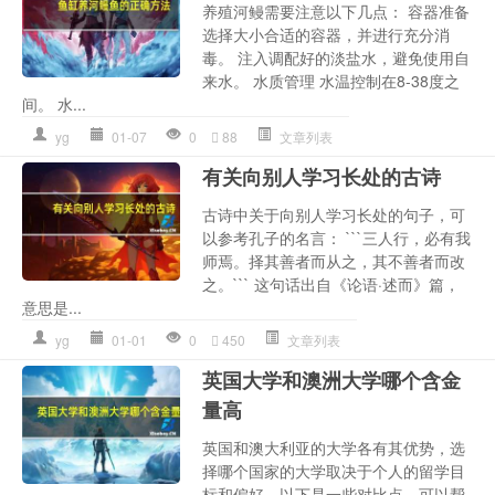
养殖河鳗需要注意以下几点： 容器准备
选择大小合适的容器，并进行充分消
毒。 注入调配好的淡盐水，避免使用自
来水。 水质管理 水温控制在8-38度之
间。 水...
yg
01-07
0
88
文章列表
有关向别人学习长处的古诗
古诗中关于向别人学习长处的句子，可
以参考孔子的名言： ```三人行，必有我
师焉。择其善者而从之，其不善者而改
之。``` 这句话出自《论语·述而》篇，
意思是...
yg
01-01
0
450
文章列表
英国大学和澳洲大学哪个含金
量高
英国和澳大利亚的大学各有其优势，选
择哪个国家的大学取决于个人的留学目
标和偏好。以下是一些对比点，可以帮