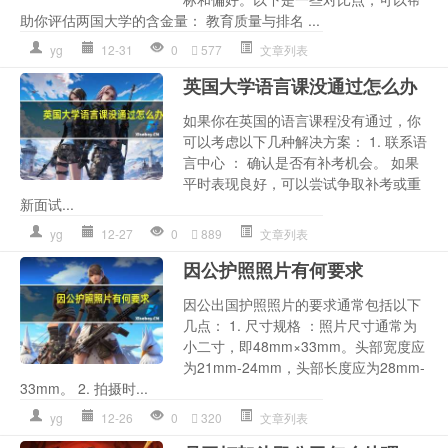
助你评估两国大学的含金量： 教育质量与排名 ...
yg
12-31
0
577
文章列表
英国大学语言课没通过怎么办
如果你在英国的语言课程没有通过，你
可以考虑以下几种解决方案： 1. 联系语
言中心 ： 确认是否有补考机会。 如果
平时表现良好，可以尝试争取补考或重
新面试...
yg
12-27
0
889
文章列表
因公护照照片有何要求
因公出国护照照片的要求通常包括以下
几点： 1. 尺寸规格 ：照片尺寸通常为
小二寸，即48mm×33mm。头部宽度应
为21mm-24mm，头部长度应为28mm-
33mm。 2. 拍摄时...
yg
12-26
0
320
文章列表