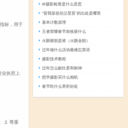
dr摄影检查是什么意思
“昔我皇祖伯父昆吾”的出处是哪里
基本计数原理
个财务指标，用于
王者荣耀春节前收获什么
火眼狻猊是谁（火眼金猊）
过年做什么活动最难忘英语
摄影技术教程
过年怎么献灶君和财神
营业执照上
想学摄影买什么相机
春节吃什么养肝好处
2. 尊重