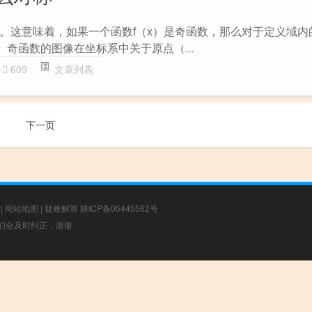
。这意味着，如果一个函数f（x）是奇函数，那么对于定义域内
（x）。奇函数的图像在坐标系中关于原点（...
609
文章列表
下一页
|
网站地图
|
疑难解答
陕ICP备05445562号
，我们会及时纠正，谢谢