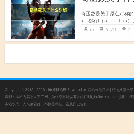
奇函数是关于原点对称的
x，都有f（-x） = -f
rh
01-01
0
Copyright © 2012 - 2026
169摄影论坛
Powered by
网站分类目录
|
精选推荐文章
声明：本站内容来自互联网，如信息有错误可发邮件到f_fb#foxmail.com说明
本站仅为个人兴趣爱好，不接盈利性广告及商业合作