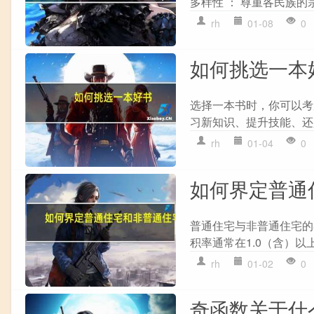
多样性 ： 尊重各民族的宗
rh
01-08
0
如何挑选一本
选择一本书时，你可以考虑
习新知识、提升技能、还是寻
rh
01-04
0
如何界定普通
普通住宅与非普通住宅的界
积率通常在1.0（含）以
rh
01-02
0
奇函数关于什