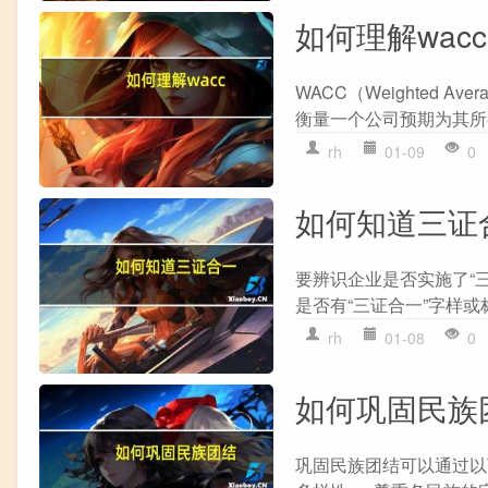
如何理解wacc
WACC（Weighted A
衡量一个公司预期为其所有
rh
01-09
0
如何知道三证
要辨识企业是否实施了“三
是否有“三证合一”字样或标
rh
01-08
0
如何巩固民族
巩固民族团结可以通过以下