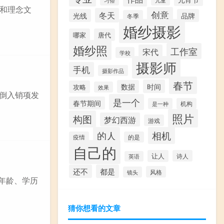
和理念文
创意
冬天
光线
品牌
冬季
婚纱摄影
哪家
唐代
婚纱照
工作室
宋代
学校
摄影师
手机
摄影作品
春节
时间
数据
攻略
效果
要倒入销项发
是一个
春节期间
是一种
机构
照片
构图
梦幻西游
游戏
的人
相机
疫情
的是
自己的
让人
诗人
英语
还不
都是
风格
镜头
如年龄、学历
猜你想看的文章