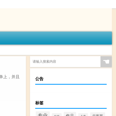
☚
程单上，并且
公告
标签
专业
作品
元宵节
习俗
儿童