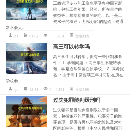
工商管理专业的工资水平受多种因素影
响，包括工作年限、经验、所在单位的
效益等。根据您提供的信息，以下是工
资水平的概述： 初级职位的起始工资通
常不会太...
gs
01-02
0
654
文章列表
高三可以转学吗
高三学生可以转学，但有一些限制和条
件： 1. 学籍问题 ：高三学生不能转学
籍，学籍通常保留在原学校。 2. 高考报
名 ：由于高中需要满三年才可以在所在
学校参...
gs
12-31
0
391
文章列表
过失犯罪能判缓刑吗
过失犯罪是否能判缓刑取决于多个因
素，包括犯罪的严重性、犯罪分子的悔
罪表现、是否有再犯罪的危险以及对社
区的影响等。根据《中华人民共和国刑