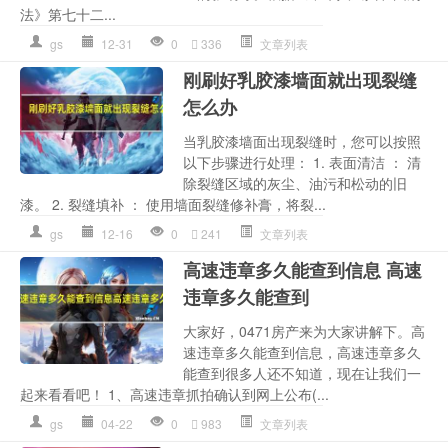
法》第七十二...
gs
12-31
0
336
文章列表
刚刷好乳胶漆墙面就出现裂缝
怎么办
当乳胶漆墙面出现裂缝时，您可以按照
以下步骤进行处理： 1. 表面清洁 ： 清
除裂缝区域的灰尘、油污和松动的旧
漆。 2. 裂缝填补 ： 使用墙面裂缝修补膏，将裂...
gs
12-16
0
241
文章列表
高速违章多久能查到信息 高速
违章多久能查到
大家好，0471房产来为大家讲解下。高
速违章多久能查到信息，高速违章多久
能查到很多人还不知道，现在让我们一
起来看看吧！ 1、高速违章抓拍确认到网上公布(...
gs
04-22
0
983
文章列表