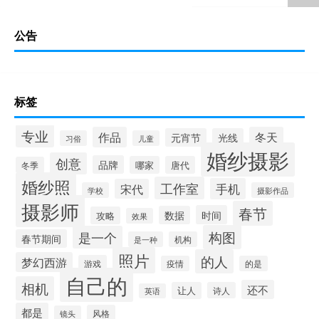
公告
标签
专业
作品
冬天
元宵节
光线
习俗
儿童
婚纱摄影
创意
品牌
哪家
唐代
冬季
婚纱照
工作室
手机
宋代
学校
摄影作品
摄影师
春节
时间
数据
攻略
效果
构图
是一个
春节期间
是一种
机构
照片
的人
梦幻西游
游戏
疫情
的是
自己的
相机
还不
让人
诗人
英语
都是
风格
镜头