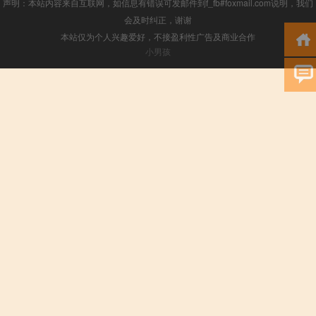
声明：本站内容来自互联网，如信息有错误可发邮件到f_fb#foxmail.com说明，我们
会及时纠正，谢谢
本站仅为个人兴趣爱好，不接盈利性广告及商业合作
小男孩