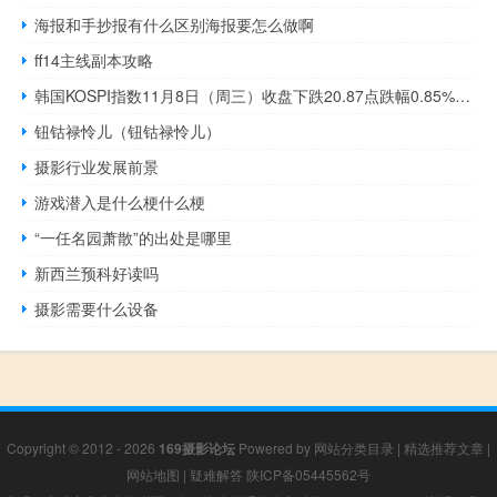
海报和手抄报有什么区别海报要怎么做啊
ff14主线副本攻略
韩国KOSPI指数11月8日（周三）收盘下跌20.87点跌幅0.85%报2423.09点
钮钴禄怜儿（钮钴禄怜儿）
摄影行业发展前景
游戏潜入是什么梗什么梗
“一任名园萧散”的出处是哪里
新西兰预科好读吗
摄影需要什么设备
Copyright © 2012 - 2026
169摄影论坛
Powered by
网站分类目录
|
精选推荐文章
|
网站地图
|
疑难解答
陕ICP备05445562号