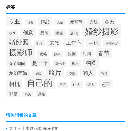
标签
专业
作品
冬天
元宵节
光线
习俗
儿童
婚纱摄影
创意
品牌
哪家
唐代
冬季
婚纱照
工作室
手机
宋代
学校
摄影作品
摄影师
春节
时间
数据
攻略
效果
构图
是一个
春节期间
是一种
机构
照片
的人
梦幻西游
游戏
疫情
的是
自己的
相机
还不
让人
诗人
英语
都是
风格
镜头
猜你想看的文章
大年三十水饺汤能喝吗作文