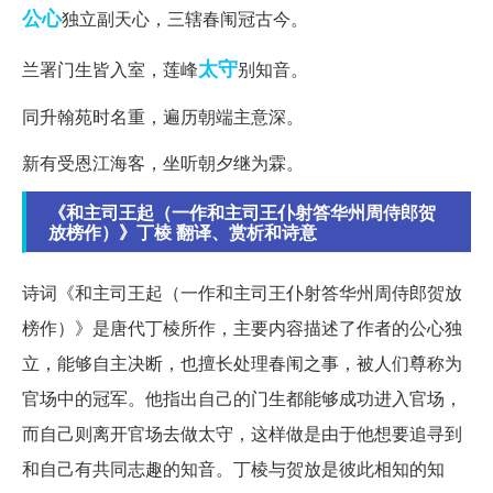
公心
独立副天心，三辖春闱冠古今。
太守
兰署门生皆入室，莲峰
别知音。
同升翰苑时名重，遍历朝端主意深。
新有受恩江海客，坐听朝夕继为霖。
《和主司王起（一作和主司王仆射答华州周侍郎贺
放榜作）》丁棱 翻译、赏析和诗意
诗词《和主司王起（一作和主司王仆射答华州周侍郎贺放
榜作）》是唐代丁棱所作，主要内容描述了作者的公心独
立，能够自主决断，也擅长处理春闱之事，被人们尊称为
官场中的冠军。他指出自己的门生都能够成功进入官场，
而自己则离开官场去做太守，这样做是由于他想要追寻到
和自己有共同志趣的知音。丁棱与贺放是彼此相知的知