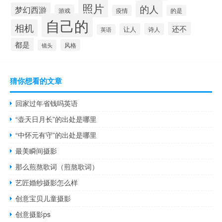
照片
的人
梦幻西游
游戏
疫情
的是
自己的
相机
还不
让人
诗人
英语
都是
风格
镜头
猜你想看的文章
回家过年省钱吗英语
“壶天日月长”的出处是哪里
“中怀元有守”的出处是哪里
最美瞬间摄影
那么煎熬歌词（煎熬歌词）
艺匠婚纱摄影怎么样
创意宝贝儿童摄影
创意摄影ps