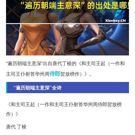
“遍历朝端主意深”出自唐代丁棱的《和主司王起（一作和
侍郎
主司王仆射答华州周
贺放榜作）》。
“遍历朝端主意深”全诗
《和主司王起（一作和主司王仆射答华州周侍郎贺放榜
作）》
唐代 丁棱