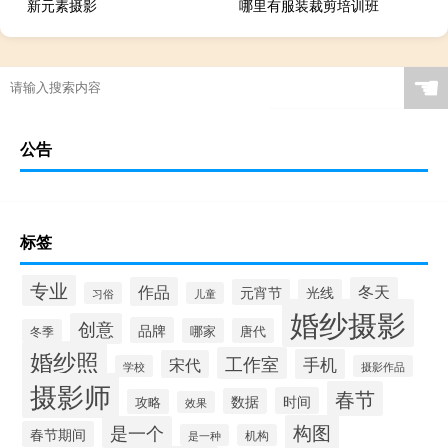
新元素摄影
哪里有服装裁剪培训班
☚
公告
标签
专业
作品
冬天
元宵节
光线
习俗
儿童
婚纱摄影
创意
品牌
哪家
唐代
冬季
婚纱照
工作室
手机
宋代
学校
摄影作品
摄影师
春节
时间
数据
攻略
效果
构图
是一个
春节期间
是一种
机构