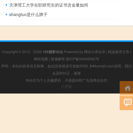
天津理工大学在职研究生的证书含金量如何
shangtuo是什么牌子
Copyright © 2012 - 2026
169摄影论坛
Powered by
网站分类目录
|
精选推荐文章
|
网站地图
|
疑难解答
陕ICP备05445562号
声明：本站内容来自互联网，如信息有错误可发邮件到f_fb#foxmail.com说明，我们
会及时纠正，谢谢
本站仅为个人兴趣爱好，不接盈利性广告及商业合作
小男孩