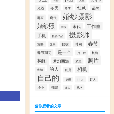
创意
冬天
光线
品牌
冬季
婚纱摄影
哪家
唐代
婚纱照
工作室
宋代
学校
摄影师
手机
摄影作品
春节
时间
数据
攻略
效果
是一个
春节期间
是一种
机构
照片
构图
梦幻西游
游戏
的人
相机
疫情
的是
自己的
让人
诗人
英语
还不
都是
风格
镜头
猜你想看的文章