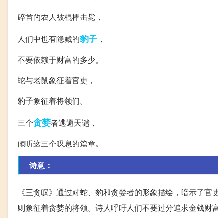
碎首的农人被棍棒击毙，
豹子
人们中也有隐藏的
，
不要依赖于财富的多少。
蛇与老鼠象征着官吏，
豹子象征着将领们。
贪婪
三个
者逃避天谴，
倾听这三个叹息的篇章。
诗意：
《三贪叹》通过对蛇、豹和贪婪者的形象描绘，暗示了官
则象征着贪婪的将领。诗人呼吁人们不要过分追求金钱财