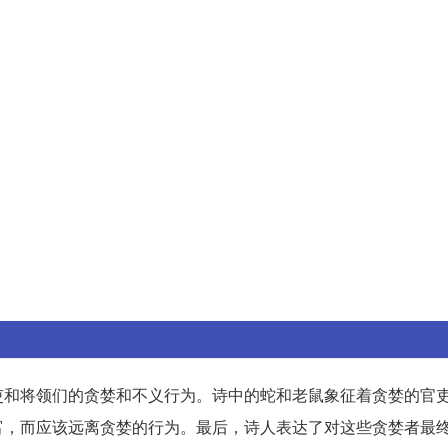
吏和将领们的贪婪和不义行为。诗中的蛇和老鼠象征着贪婪的官
富，而应该远离贪婪的行为。最后，诗人表达了对这些贪婪者最