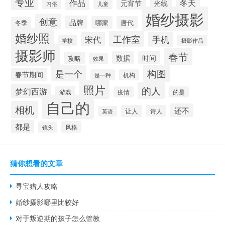
专业
作品
冬天
元宵节
光线
习俗
儿童
婚纱摄影
创意
品牌
哪家
唐代
冬季
婚纱照
工作室
手机
宋代
学校
摄影作品
摄影师
春节
时间
数据
攻略
效果
构图
是一个
春节期间
是一种
机构
照片
的人
梦幻西游
游戏
疫情
的是
自己的
相机
还不
让人
诗人
英语
都是
风格
镜头
猜你想看的文章
寻宝猎人攻略
婚纱摄影哪里比较好
对于叛逆期的孩子怎么管教