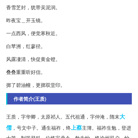
香雪芝封，犹带吴泥润。
昨夜宝＿开玉镜。
一点西风，便觉寒秋近。
白苹洲，红蓼径。
风露凄清，快促黄金镫。
叠叠重重听好信。
掷了碧油幢，更掷双堂印。
作者简介(王质)
大
王质，字华卿，太原祁人。五代祖通，字仲淹，隋末
儒
上蔡
，号文中子。通生福祚，终
主簿。福祚生勉，登进
士第，制策登科，位终宝鼎令。勉生怡，终渝州司户。怡