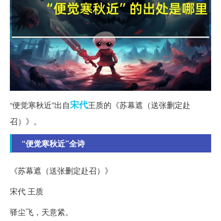
宋代
“便觉寒秋近”出自
王质的《苏幕遮（送张删定赴
召）》。
“便觉寒秋近”全诗
《苏幕遮（送张删定赴召）》
宋代 王质
驿尘飞，天意紧。