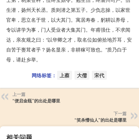
生潜，扬州天长丞。质则潜之第五子。少负志操，以家世
官卑，思立名于世，以大其门。寓居寿春，躬耕以养母，
专以讲学为事，门人受业者大集其门。年甫强仕，不求闻
达，亲友规之曰：“以华卿之才，取名位如俯拾地芥耳，安
自苦于亹茸者乎？扬名显亲，非耕稼可致也。”质乃白于
母，请赴乡举。
网络标签：
上蔡
大儒
宋代
上一篇
“便启金瓯”的出处是哪里
下一篇
“笑杀懵仙人”的出处是哪里
相关问题