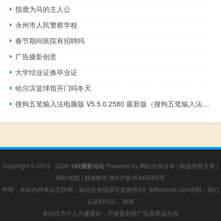
指鹿为马的主人公
永州市人民警察学校
春节期间医院有招聘吗
广告摄影创意
大学结业证换毕业证
哈尔滨篮球馆开门吗冬天
搜狗五笔输入法电脑版 V5.5.0.2580 最新版（搜狗五笔输入法电脑版 V5.5.0.2580 最新版功能简介）
Copyright © 2012 - 2026
169摄影论坛
Powered by
网站分类目录
|
精选推荐文章
|
网站地图
|
疑难解答
陕ICP备05445562号
声明：本站内容来自互联网，如信息有错误可发邮件到f_fb#foxmail.com说明，我们
会及时纠正，谢谢
本站仅为个人兴趣爱好，不接盈利性广告及商业合作