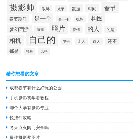
摄影师
春节
时间
数据
攻略
效果
构图
是一个
春节期间
是一种
机构
照片
的人
梦幻西游
游戏
疫情
的是
自己的
相机
还不
让人
诗人
英语
都是
风格
镜头
猜你想看的文章
成都春节有什么好玩的公园
手机摄影初学者教程
哪个大学有摄影专业
悦挂件攻略
冬天点火阀门安全吗
最佳摄影奖图片