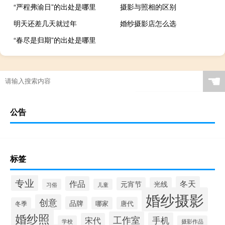
“严程弗渝日”的出处是哪里
摄影与照相的区别
明天还差几天就过年
婚纱摄影店怎么选
“春尽是归期”的出处是哪里
☚
公告
标签
专业
作品
冬天
元宵节
光线
习俗
儿童
婚纱摄影
创意
品牌
哪家
唐代
冬季
婚纱照
工作室
手机
宋代
学校
摄影作品