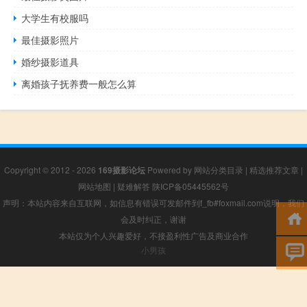
大学生有校服吗
最佳摄影照片
婚纱摄影道具
离婚孩子抚养费一般怎么算
Copyright © 2012 - 2026
169摄影论坛
Powered by
网站分类目录
|
精选推荐文章
|
网站地图
|
疑难解答
陕ICP备05445562号
声明：本站内容来自互联网，如信息有错误可发邮件到f_fb#foxmail.com说明，我们
会及时纠正，谢谢
本站仅为个人兴趣爱好，不接盈利性广告及商业合作
小男孩