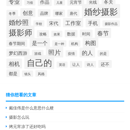
专业
作品
冬天
元宵节
光线
习俗
儿童
婚纱摄影
创意
品牌
哪家
唐代
冬季
婚纱照
工作室
手机
宋代
学校
摄影作品
摄影师
春节
时间
数据
攻略
效果
构图
是一个
春节期间
是一种
机构
照片
的人
梦幻西游
游戏
疫情
的是
自己的
相机
还不
让人
诗人
英语
都是
风格
镜头
猜你想看的文章
戴佳伟是什么意思什么梗
摄影怎么玩
烤元宵凉了还好吃吗