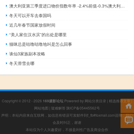
澳大利亚第三季度进口物价指数年率 -2.4%前值-0.3%澳大利亚第三季度出口物价指数年率 -10.7%前值-11.2%
冬天可以开车去泰国吗
近几年春节国家放假时间
“美人家住汉水滨”的出处是哪里
猫咪总是咕噜咕噜地叫是怎么回事
诛仙3家族副本攻略
冬天滑雪去哪
Copyright © 2012 - 2026
169摄影论坛
Powered by
网站分类目录
|
精选推荐文章
|
网站地图
|
疑难解答
陕ICP备05445562号
声明：本站内容来自互联网，如信息有错误可发邮件到f_fb#foxmail.com说明，我们
会及时纠正，谢谢
本站仅为个人兴趣爱好，不接盈利性广告及商业合作