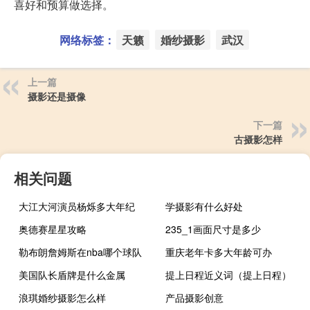
喜好和预算做选择。
网络标签：
天籁
婚纱摄影
武汉
上一篇
摄影还是摄像
下一篇
古摄影怎样
相关问题
大江大河演员杨烁多大年纪
学摄影有什么好处
奥德赛星星攻略
235_1画面尺寸是多少
勒布朗詹姆斯在nba哪个球队
重庆老年卡多大年龄可办
美国队长盾牌是什么金属
提上日程近义词（提上日程）
浪琪婚纱摄影怎么样
产品摄影创意