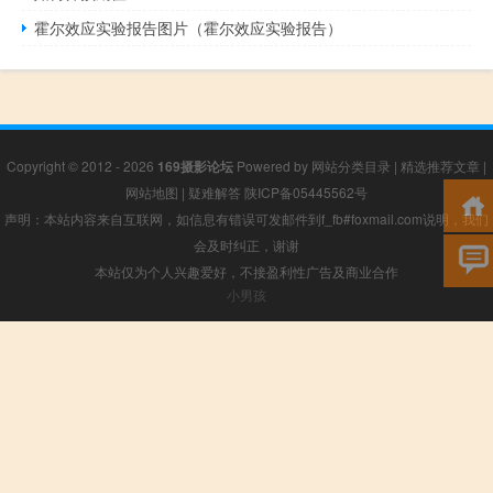
霍尔效应实验报告图片（霍尔效应实验报告）
Copyright © 2012 - 2026
169摄影论坛
Powered by
网站分类目录
|
精选推荐文章
|
网站地图
|
疑难解答
陕ICP备05445562号
声明：本站内容来自互联网，如信息有错误可发邮件到f_fb#foxmail.com说明，我们
会及时纠正，谢谢
本站仅为个人兴趣爱好，不接盈利性广告及商业合作
小男孩