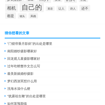
自己的
相机
还不
让人
诗人
英语
都是
风格
镜头
猜你想看的文章
“门锁帘垂月影斜”的出处是哪里
南阳婚纱摄影哪家好
回龙观儿童摄影哪家好
过年吃螃蟹作文怎么写
最美新娘婚纱摄影
梦幻西游冥想什么用
洗海水澡什么梗
“犹露祖生鞭”的出处是哪里
如何算预期值