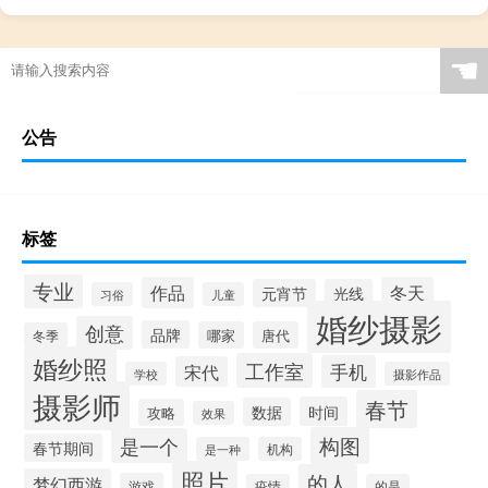
☚
公告
标签
专业
作品
冬天
元宵节
光线
习俗
儿童
婚纱摄影
创意
品牌
哪家
唐代
冬季
婚纱照
工作室
手机
宋代
学校
摄影作品
摄影师
春节
时间
数据
攻略
效果
构图
是一个
春节期间
是一种
机构
照片
的人
梦幻西游
游戏
疫情
的是