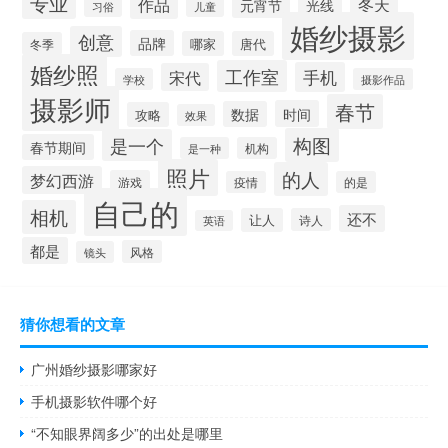
专业
作品
冬天
元宵节
光线
习俗
儿童
婚纱摄影
创意
品牌
哪家
唐代
冬季
婚纱照
工作室
手机
宋代
学校
摄影作品
摄影师
春节
时间
数据
攻略
效果
构图
是一个
春节期间
是一种
机构
照片
的人
梦幻西游
游戏
疫情
的是
自己的
相机
还不
让人
诗人
英语
都是
风格
镜头
猜你想看的文章
广州婚纱摄影哪家好
手机摄影软件哪个好
“不知眼界阔多少”的出处是哪里