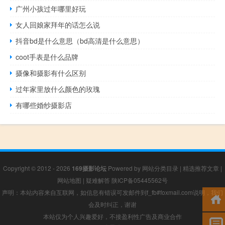
广州小孩过年哪里好玩
女人回娘家拜年的话怎么说
抖音bd是什么意思（bd高清是什么意思）
coot手表是什么品牌
摄像和摄影有什么区别
过年家里放什么颜色的玫瑰
有哪些婚纱摄影店
Copyright © 2012 - 2026
169摄影论坛
Powered by
网站分类目录
|
精选推荐文章
|
网站地图
|
疑难解答
陕ICP备05445562号
声明：本站内容来自互联网，如信息有错误可发邮件到f_fb#foxmail.com说明，我们
会及时纠正，谢谢
本站仅为个人兴趣爱好，不接盈利性广告及商业合作