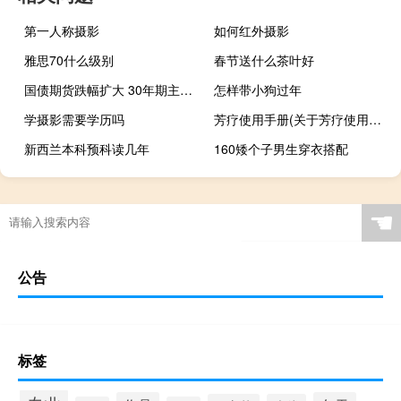
第一人称摄影
如何红外摄影
雅思70什么级别
春节送什么茶叶好
国债期货跌幅扩大 30年期主力合约跌0.80%
怎样带小狗过年
学摄影需要学历吗
芳疗使用手册(关于芳疗使用手册简述)
新西兰本科预科读几年
160矮个子男生穿衣搭配
☚
公告
标签