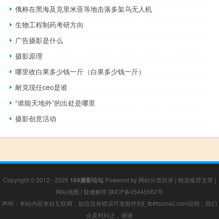
俄称在黑海及克里米亚等地击落多架乌无人机
生物工程制药考研方向
广告摄影是什么
摄影原理
哪里收白果多少钱一斤（白果多少钱一斤）
耐克现任ceo是谁
“谁能天地外”的出处是哪里
摄影创意活动
Copyright © 2012 - 2026
169摄影论坛
Powered by
网站分类目录
|
精选推荐文章
|
网站地图
|
疑难解答
陕ICP备05445562号
声明：本站内容来自互联网，如信息有错误可发邮件到f_fb#foxmail.com说明，我们
会及时纠正，谢谢