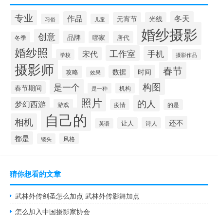
专业
作品
冬天
元宵节
光线
习俗
儿童
婚纱摄影
创意
品牌
哪家
唐代
冬季
婚纱照
工作室
手机
宋代
学校
摄影作品
摄影师
春节
时间
数据
攻略
效果
构图
是一个
春节期间
是一种
机构
照片
的人
梦幻西游
游戏
疫情
的是
自己的
相机
还不
让人
诗人
英语
都是
风格
镜头
猜你想看的文章
武林外传剑圣怎么加点 武林外传影舞加点
怎么加入中国摄影家协会