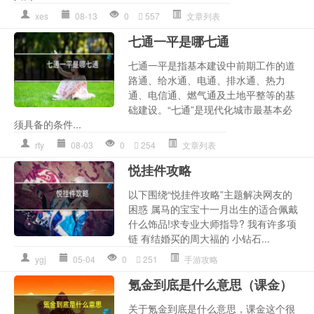
xes
08-13
0
557
文章列表
七通一平是哪七通
七通一平是指基本建设中前期工作的道
路通、给水通、电通、排水通、热力
通、电信通、燃气通及土地平整等的基
础建设。“七通”是现代化城市最基本必
须具备的条件...
rty
08-03
0
254
文章列表
悦挂件攻略
以下围绕“悦挂件攻略”主题解决网友的
困惑 属马的宝宝十一月出生的适合佩戴
什么饰品!求专业大师指导? 我有许多项
链 有结婚买的周大福的 小钻石...
ygj
05-04
0
251
手游攻略
氪金到底是什么意思（课金）
关于氪金到底是什么意思，课金这个很