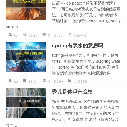
口语中\"do peace\"通常不是指“做和
平”，而是结束对话或表示告别的俚语用
法。它可以理解为“再见”、“请”或者“和
平地结束”，类似于“peace out”或“see y
ou late...
ky
12-25
0
186
文章列表
spring有泉水的意思吗
spring是指整个泉，和river一样，是可
数的。单指泉里面的水要说spring wate
r。 spring 英 [spr] 美 [spr] n.春天;春季;
弹簧;发条;弹性;弹力 v.跳;跃;蹦;突...
sp
11-21
0
390
文章列表
秀儿是你吗什么梗
释义 秀儿是你吗: 这个梗的含义是指夸
奖或嘲讽别人，用来描述别人的表现或
操作。 在2016年，杰克逊·瓦彻尔（韦
恩兄弟）和安德鲁·巴尼特（帕夫兄弟）
共同...