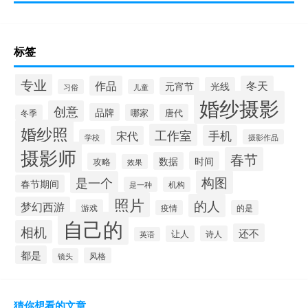
标签
专业
作品
冬天
元宵节
光线
习俗
儿童
婚纱摄影
创意
品牌
哪家
唐代
冬季
婚纱照
工作室
手机
宋代
学校
摄影作品
摄影师
春节
时间
数据
攻略
效果
构图
是一个
春节期间
是一种
机构
照片
的人
梦幻西游
游戏
疫情
的是
自己的
相机
还不
让人
诗人
英语
都是
风格
镜头
猜你想看的文章