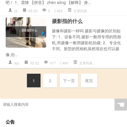
吧！ 1、震悚 【拼音】 zhèn sǒng 【解释】 身...
zs
03-22
0
462
文章列表
摄影指的什么
摄像和摄影一样吗 摄影与摄像的区别如
下: 1、设备不同,摄影一般用专用的照相
机,而摄像一般用摄影机拍摄; 2、专业化
不同。新型的照相机虽然现在也可以摄
像,但...
syz
02-22
317
480
文章列表
1
2
下一页
尾页
☚
公告