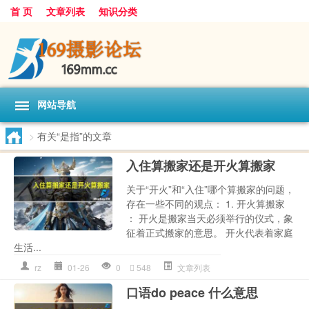
首 页
文章列表
知识分类
网站导航
>
有关“是指”的文章
入住算搬家还是开火算搬家
关于“开火”和“入住”哪个算搬家的问题，
存在一些不同的观点： 1. 开火算搬家
： 开火是搬家当天必须举行的仪式，象
征着正式搬家的意思。 开火代表着家庭
生活...
rz
01-26
0
548
文章列表
口语do peace 什么意思