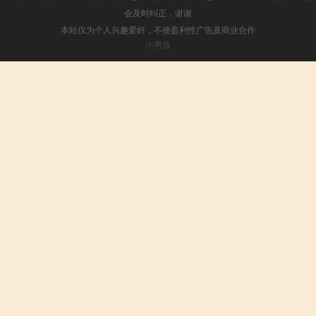
会及时纠正，谢谢
本站仅为个人兴趣爱好，不接盈利性广告及商业合作
小男孩