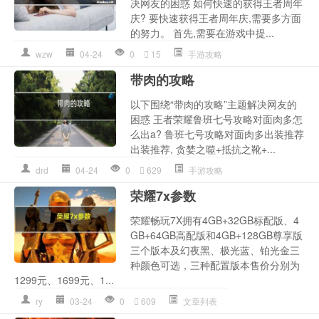
决网友的困惑 如何快速的获得王者周年
庆? 要快速获得王者周年庆,需要多方面
的努力。 首先,需要在游戏中提...
wzw
04-24
0
15
手游攻略
带肉的攻略
以下围绕“带肉的攻略”主题解决网友的
困惑 王者荣耀鲁班七号攻略对面肉多怎
么出a? 鲁班七号攻略对面肉多出装推荐
出装推荐, 贪婪之噬+抵抗之靴+...
drd
04-24
0
629
手游攻略
荣耀7x参数
荣耀畅玩7X拥有4GB+32GB标配版、4
GB+64GB高配版和4GB+128GB尊享版
三个版本及幻夜黑、极光蓝、铂光金三
种颜色可选，三种配置版本售价分别为
1299元、1699元、1...
ry
03-24
0
609
文章列表