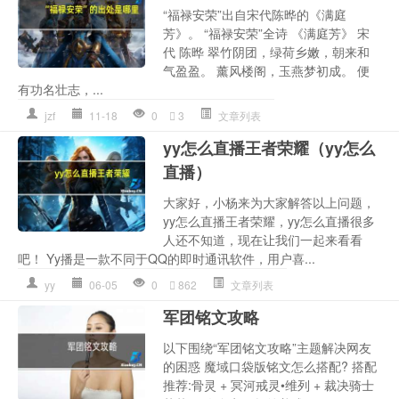
“福禄安荣”出自宋代陈晔的《满庭
芳》。 “福禄安荣”全诗 《满庭芳》 宋
代 陈晔 翠竹阴团，绿荷乡嫩，朝来和
气盈盈。 薰风楼阁，玉燕梦初成。 便
有功名壮志，...
jzf
11-18
0
3
文章列表
yy怎么直播王者荣耀（yy怎么
直播）
大家好，小杨来为大家解答以上问题，
yy怎么直播王者荣耀，yy怎么直播很多
人还不知道，现在让我们一起来看看
吧！ Yy播是一款不同于QQ的即时通讯软件，用户喜...
yy
06-05
0
862
文章列表
军团铭文攻略
以下围绕“军团铭文攻略”主题解决网友
的困惑 魔域口袋版铭文怎么搭配? 搭配
推荐:骨灵 + 冥河戒灵•维列 + 裁决骑士