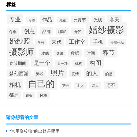
标签
专业
作品
冬天
元宵节
光线
习俗
儿童
婚纱摄影
创意
品牌
哪家
唐代
冬季
婚纱照
工作室
手机
宋代
学校
摄影作品
摄影师
春节
时间
数据
攻略
效果
构图
是一个
春节期间
是一种
机构
照片
的人
梦幻西游
游戏
疫情
的是
自己的
相机
还不
让人
诗人
英语
都是
风格
镜头
猜你想看的文章
“岂用资狡狯”的出处是哪里