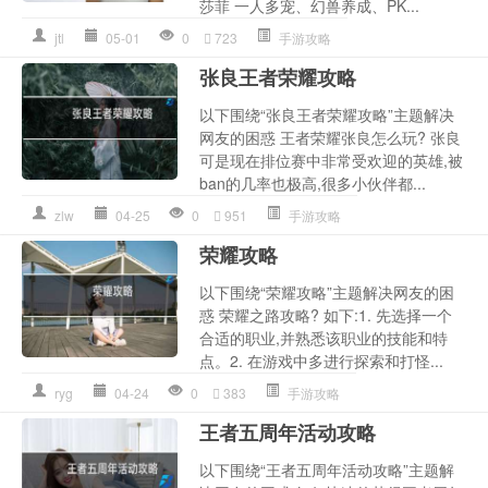
莎菲 一人多宠、幻兽养成、PK...
jtl
05-01
0
723
手游攻略
张良王者荣耀攻略
以下围绕“张良王者荣耀攻略”主题解决
网友的困惑 王者荣耀张良怎么玩? 张良
可是现在排位赛中非常受欢迎的英雄,被
ban的几率也极高,很多小伙伴都...
zlw
04-25
0
951
手游攻略
荣耀攻略
以下围绕“荣耀攻略”主题解决网友的困
惑 荣耀之路攻略? 如下:1. 先选择一个
合适的职业,并熟悉该职业的技能和特
点。2. 在游戏中多进行探索和打怪...
ryg
04-24
0
383
手游攻略
王者五周年活动攻略
以下围绕“王者五周年活动攻略”主题解