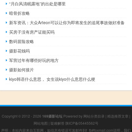
“月白风清眠露地”的出处是哪里
暗骨折攻略
新车资讯：​大众Arteon可以让你为即将发生的追尾事故做好准备
买房子没有房产证能买吗
数码冒险攻略
摄影花钱吗
军营过年有哪些好玩的地方
摄影如何接片
kiyo韩语什么意思， 女生说kiyo什么意思什么梗
Copyright © 2012 - 2026
169摄影论坛
Powered by
网站分类目录
|
精选推荐文章
|
网站地图
|
疑难解答
陕ICP备05445562号
声明：本站内容来自互联网，如信息有错误可发邮件到f_fb#foxmail.com说明，我们