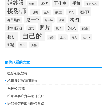
婚纱照
工作室
手机
宋代
学校
摄影作品
摄影师
春节
时间
数据
攻略
效果
构图
是一个
春节期间
是一种
机构
照片
的人
梦幻西游
游戏
疫情
的是
自己的
相机
还不
让人
诗人
英语
都是
风格
镜头
猜你想看的文章
摄影初级教程
杭州摄影培训哪家好
马拉松 攻略
给家里客户拜年送什么好
医保卡怎样取消暂停参保