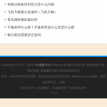
热熔法制备栓剂应注意什么问题
飞机天赋要点攻速吗（飞机天赋）
青岛婚纱摄影最好的
不服来辩什么梗？不服来辩是什么意思什么梗
银行面试需要穿正装吗
Copyright © 2012 - 2026
169摄影论坛
Powered by
网站分类目录
|
精选推荐文章
|
网站地图
|
疑难解答
陕ICP备05445562号
声明：本站内容来自互联网，如信息有错误可发邮件到f_fb#foxmail.com说明，我们
会及时纠正，谢谢
本站仅为个人兴趣爱好，不接盈利性广告及商业合作
小男孩