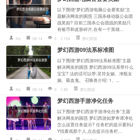
以下围绕“梦幻西游电脑公会赛奖励”主
题解决网友的困惑 三国杀移动版公会团
战奖励? 目前三国杀公会团战的奖励只
有银币和皮肤碎片,在有一个英雄...
lhx
06-14
0
104
梦幻西游
梦幻西游09法系标准图
以下围绕“梦幻西游09法系标准图”主题
解决网友的困惑 梦幻西游09法系带什么
宝宝? 法的话可以带:灵符女娲、净瓶女
娲、吸血鬼。 召唤兽介绍: 1、...
lhx
06-14
0
80
梦幻西游
梦幻西游手游净化任务
以下围绕“梦幻西游手游净化任务”主题
解决网友的困惑 梦幻西游如梦奇谭净化
怎么设置任务提示? 任务栏的提示要到J
Y找看戏那个人,点击提示任务栏...