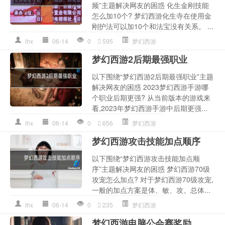
频”主题解决网友的困惑 化生金刚技能
怎么加10个? 梦幻西游化生寺在使用金
刚护法可以加10个和法宝没有关系。 ...
lhx
06-14
0
595
梦幻西游
梦幻西游2后期最强职业
以下围绕“梦幻西游2后期最强职业”主题
解决网友的困惑 2023梦幻西游手游哪
个职业后期更强? 从当前版本的游戏来
看,2023年梦幻西游手游中后期更强...
lhx
06-14
0
656
梦幻西游
梦幻西游攻击技能加点顺序
以下围绕“梦幻西游攻击技能加点顺
序”主题解决网友的困惑 梦幻西游70级
攻宠怎么加点? 对于梦幻西游70级攻宠,
一般的加点方案是体、敏、攻。总体...
lhx
06-14
0
235
梦幻西游
梦幻西游电脑公会赛奖励