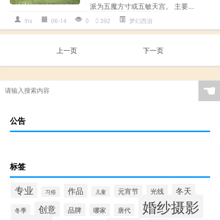
派为五魔方寸或五敏天宫。 主要...
lhx
06-14
0
392
梦幻西游
上一页
下一页
☚
公告
标签
专业
作品
冬天
元宵节
光线
习俗
儿童
婚纱摄影
创意
品牌
哪家
唐代
冬季