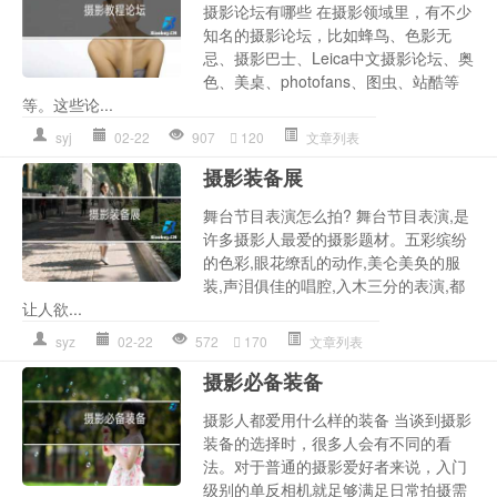
摄影论坛有哪些 在摄影领域里，有不少
知名的摄影论坛，比如蜂鸟、色影无
忌、摄影巴士、Leica中文摄影论坛、奥
色、美桌、photofans、图虫、站酷等
等。这些论...
syj
02-22
907
120
文章列表
摄影装备展
舞台节目表演怎么拍? 舞台节目表演,是
许多摄影人最爱的摄影题材。五彩缤纷
的色彩,眼花缭乱的动作,美仑美奂的服
装,声泪俱佳的唱腔,入木三分的表演,都
让人欲...
syz
02-22
572
170
文章列表
摄影必备装备
摄影人都爱用什么样的装备 当谈到摄影
装备的选择时，很多人会有不同的看
法。对于普通的摄影爱好者来说，入门
级别的单反相机就足够满足日常拍摄需