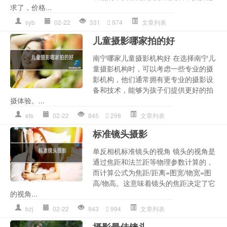
求了，价格...
syb
02-22
331
974
文章列表
儿童摄影哪家拍的好
南宁哪家儿童摄影机构好 在选择南宁儿
童摄影机构时，可以考虑一些专业的摄
影机构，他们通常拥有更专业的摄影设
备和技术，能够为孩子们提供更好的拍
摄体验。...
ets
02-22
845
298
文章列表
标准镜头摄影
单反相机标准镜头的视角 镜头的视角是
通过焦距和法兰距等物理参数计算的，
而计算公式为焦距/距离=图宽/物宽=图
高/物高。这意味着镜头的焦距决定了它
的视角...
bzj
02-22
943
994
文章列表
摄影最佳镜头