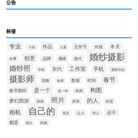
公告
标签
专业
作品
冬天
元宵节
光线
习俗
儿童
婚纱摄影
创意
品牌
哪家
唐代
冬季
婚纱照
工作室
手机
宋代
学校
摄影作品
摄影师
春节
时间
数据
攻略
效果
构图
是一个
春节期间
是一种
机构
照片
的人
梦幻西游
游戏
疫情
的是
自己的
相机
还不
让人
诗人
英语
都是
风格
镜头