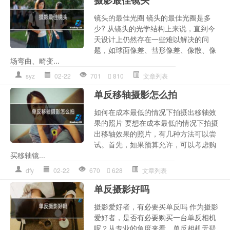
镜头的最佳光圈 镜头的最佳光圈是多
少? 从镜头的光学结构上来说，直到今
天设计上仍然存在一些难以解决的问
题，如球面像差、彗形像差、像散、像
场弯曲、畸变...
syz
02-22
701
810
文章列表
单反移轴摄影怎么拍
如何在成本最低的情况下拍摄出移轴效
果的照片 要想在成本最低的情况下拍摄
出移轴效果的照片，有几种方法可以尝
试。首先，如果预算允许，可以考虑购
买移轴镜...
dfy
02-22
670
628
文章列表
单反摄影好吗
摄影爱好者，有必要买单反吗 作为摄影
爱好者，是否有必要购买一台单反相机
呢？从专业的角度来看，单反相机无疑