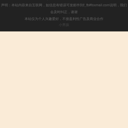
声明：本站内容来自互联网，如信息有错误可发邮件到f_fb#foxmail.com说明，我们
会及时纠正，谢谢
本站仅为个人兴趣爱好，不接盈利性广告及商业合作
小男孩