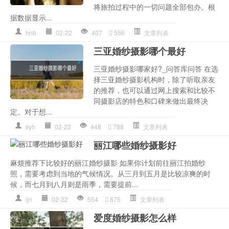
将旅拍过程中的一切问题全部包办。根
据数据显示...
hnb
02-22
407
556
文章列表
三亚婚纱摄影哪个最好
三亚婚纱摄影哪家好?_问答库问答 在选
择三亚婚纱摄影机构时，除了听取亲友
的推荐，也可以通过网上搜索和比较不
同摄影店的特色和口碑来做出最终决
定。对于想...
syh
02-22
448
788
文章列表
丽江哪些婚纱摄影好
麻烦推荐下比较好的丽江婚纱摄影 如果你计划前往丽江拍婚纱
照，需要考虑到当地的气候情况。从三月到五月是比较凉爽的时
候，而七月到八月则是雨季，需要提前...
ljn
02-22
554
875
文章列表
爱度婚纱摄影怎么样