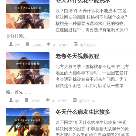
以下围绕“冬天养什么花不能浇水”主题
解决网友的困惑 核桃树不能浇什么水?
核桃是一种需要考虑浇水问题的植物。
在建园过程中，需要选择有灌溉水源和
良好排灌...
dty
02-08
0
961
春节2024
老卷冬天视频教程
北方大棚冬季下雪棉被卷不起来 在北方
地区的大棚冬季下雪时，一些园艺爱好
者会遇到棉被卷帘不起来的问题。为了
解决这个困惑，我们可以采取一些策
略。首先，...
ljd
02-08
0
780
春节2024
冬天什么病发生比较多
以下围绕“冬天什么病发生比较多”主题
解决网友的困惑 冬季血糖无故飙升的原
因有哪些? 冬季血糖升高的原因?其实不