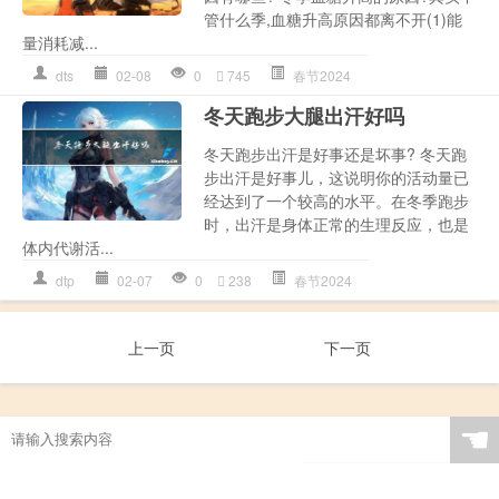
管什么季,血糖升高原因都离不开(1)能
量消耗减...
dts
02-08
0
745
春节2024
冬天跑步大腿出汗好吗
冬天跑步出汗是好事还是坏事? 冬天跑
步出汗是好事儿，这说明你的活动量已
经达到了一个较高的水平。在冬季跑步
时，出汗是身体正常的生理反应，也是
体内代谢活...
dtp
02-07
0
238
春节2024
上一页
下一页
☚