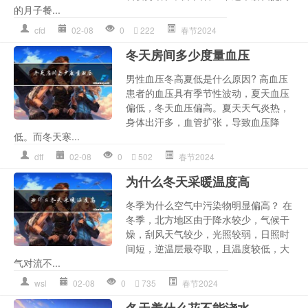
的月子餐...
cfd
02-08
0
222
春节2024
冬天房间多少度量血压
男性血压冬高夏低是什么原因? 高血压
患者的血压具有季节性波动，夏天血压
偏低，冬天血压偏高。夏天天气炎热，
身体出汗多，血管扩张，导致血压降
低。而冬天寒...
dtf
02-08
0
502
春节2024
为什么冬天采暖温度高
冬季为什么空气中污染物明显偏高？ 在
冬季，北方地区由于降水较少，气候干
燥，刮风天气较少，光照较弱，日照时
间短，逆温层最夺取，且温度较低，大
气对流不...
wsl
02-08
0
735
春节2024
冬天养什么花不能浇水