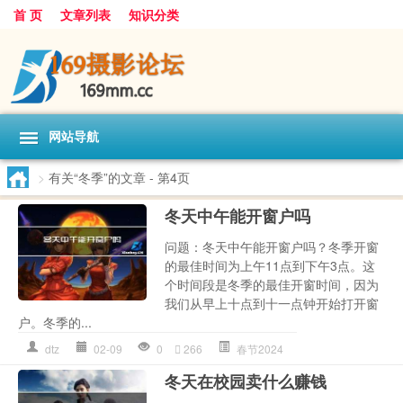
首 页
文章列表
知识分类
网站导航
>
有关“冬季”的文章
- 第4页
冬天中午能开窗户吗
问题：冬天中午能开窗户吗？冬季开窗
的最佳时间为上午11点到下午3点。这
个时间段是冬季的最佳开窗时间，因为
我们从早上十点到十一点钟开始打开窗
户。冬季的...
dtz
02-09
0
266
春节2024
冬天在校园卖什么赚钱