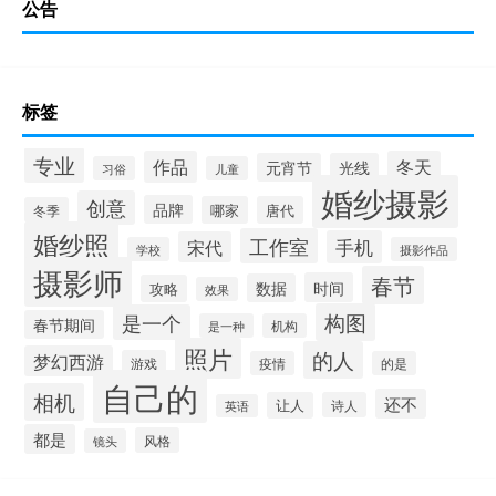
公告
标签
专业
作品
冬天
元宵节
光线
习俗
儿童
婚纱摄影
创意
品牌
哪家
唐代
冬季
婚纱照
工作室
手机
宋代
学校
摄影作品
摄影师
春节
时间
数据
攻略
效果
构图
是一个
春节期间
是一种
机构
照片
的人
梦幻西游
游戏
疫情
的是
自己的
相机
还不
让人
诗人
英语
都是
风格
镜头