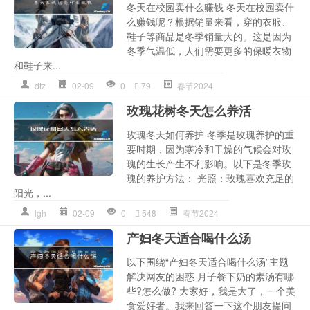
冬天在校园卖什么赚钱 冬天在校园卖什
么赚钱呢？根据销量来看，穿的衣服、
鞋子等商品是冬季销量大的。这是因为
冬季气温低，人们需要更多的保暖衣物
和鞋子来...
dtz
02-09
0
79
春节2024
玫瑰花树冬天怎么养活
玫瑰冬天如何养护 冬季是玫瑰养护的重
要时期，因为寒冷和干燥的气候会对玫
瑰的生长产生不利影响。以下是冬季玫
瑰的养护方法： 光照：玫瑰喜欢充足的
阳光，...
lgh
02-09
0
548
春节2024
产妇冬天适合喝什么汤
以下围绕“产妇冬天适合喝什么汤”主题
解决网友的困惑 月子餐下奶的素汤有哪
些?怎么做? 大家好，我是大了，一个美
食爱好者。我来回答一下这个朋友提问