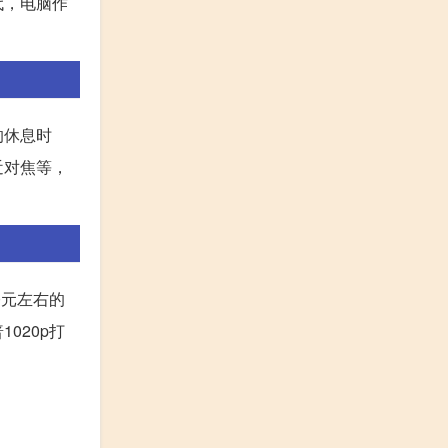
代，电脑作
的休息时
近对焦等，
0元左右的
020p打