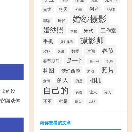
创意
冬天
光线
品牌
冬季
婚纱摄影
哪家
唐代
婚纱照
工作室
宋代
学校
摄影师
手机
摄影作品
春节
时间
数据
攻略
效果
是一个
春节期间
是一种
机构
照片
构图
梦幻西游
游戏
的人
相机
疫情
的是
自己的
合适的设
让人
诗人
英语
好的游戏体
还不
都是
风格
镜头
猜你想看的文章