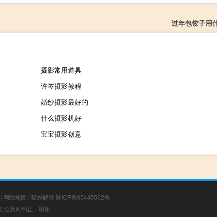
过年包饺子用
摄影常用道具
许岑摄影教程
婚纱摄影最好的
什么摄影机好
宝宝摄影创意
|
网站地图
|
疑难解答
陕ICP备05445562号
，我们会及时纠正，谢谢