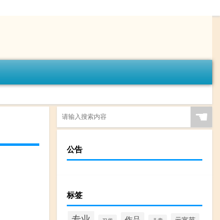
☚
公告
标签
专业
作品
元宵节
习俗
儿童