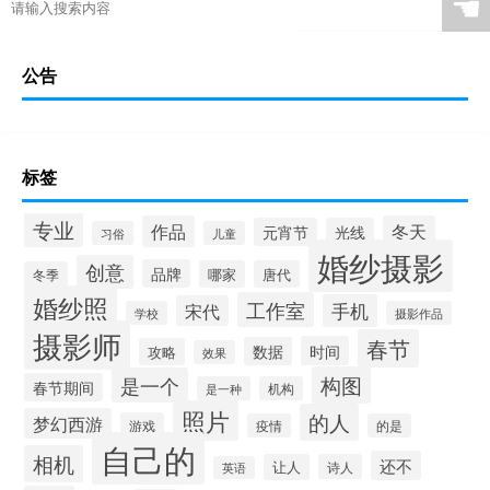
☚
公告
标签
专业
作品
冬天
元宵节
光线
习俗
儿童
婚纱摄影
创意
品牌
哪家
唐代
冬季
婚纱照
工作室
手机
宋代
学校
摄影作品
摄影师
春节
时间
数据
攻略
效果
构图
是一个
春节期间
是一种
机构
照片
的人
梦幻西游
游戏
疫情
的是
自己的
相机
还不
让人
诗人
英语