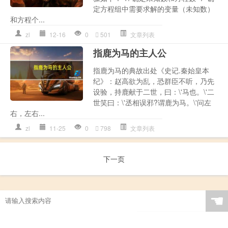
定方程组中需要求解的变量（未知数）
和方程个...
zl
12-16
0
501
文章列表
指鹿为马的主人公
指鹿为马的典故出处《史记.秦始皇本
纪》：赵高欲为乱，恐群臣不听，乃先
设验，持鹿献于二世，曰：\'马也。\'二
世笑曰：\'丞相误邪?谓鹿为马。\'问左
右，左右...
zl
11-25
0
798
文章列表
下一页
☚