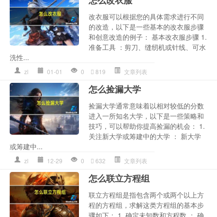
改衣服可以根据您的具体需求进行不同
的改造，以下是一些基本的改衣服步骤
和创意改造的例子： 基本改衣服步骤 1.
准备工具 ：剪刀、缝纫机或针线、可水
洗性...
zl
01-01
0
819
文章列表
怎么捡漏大学
捡漏大学通常意味着以相对较低的分数
进入一所知名大学，以下是一些策略和
技巧，可以帮助你提高捡漏的机会： 1.
关注新大学或筹建中的大学 ： 新大学
或筹建中...
zl
12-29
0
632
文章列表
怎么联立方程组
联立方程组是指包含两个或两个以上方
程的方程组，求解这类方程组的基本步
骤如下： 1. 确定未知数和方程数 ： 确