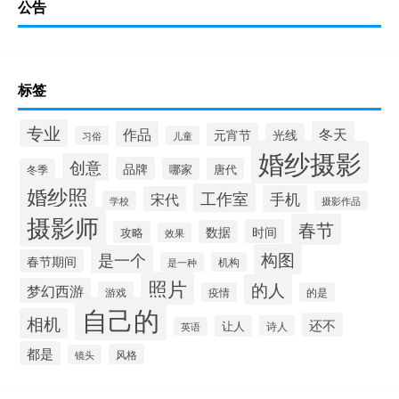
公告
标签
专业
作品
冬天
元宵节
光线
习俗
儿童
婚纱摄影
创意
品牌
哪家
唐代
冬季
婚纱照
工作室
手机
宋代
学校
摄影作品
摄影师
春节
时间
数据
攻略
效果
构图
是一个
春节期间
是一种
机构
照片
的人
梦幻西游
游戏
疫情
的是
自己的
相机
还不
让人
诗人
英语
都是
风格
镜头