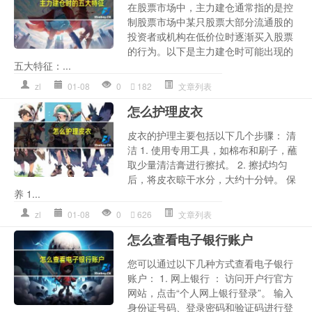
在股票市场中，主力建仓通常指的是控
制股票市场中某只股票大部分流通股的
投资者或机构在低价位时逐渐买入股票
的行为。以下是主力建仓时可能出现的
五大特征：...
zl
01-08
0
182
文章列表
怎么护理皮衣
皮衣的护理主要包括以下几个步骤： 清
洁 1. 使用专用工具，如棉布和刷子，蘸
取少量清洁膏进行擦拭。 2. 擦拭均匀
后，将皮衣晾干水分，大约十分钟。 保
养 1...
zl
01-08
0
626
文章列表
怎么查看电子银行账户
您可以通过以下几种方式查看电子银行
账户： 1. 网上银行 ： 访问开户行官方
网站，点击“个人网上银行登录”。 输入
身份证号码、登录密码和验证码进行登