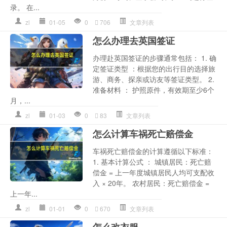
录。 在...
zl
01-05
0
706
文章列表
怎么办理去英国签证
办理赴英国签证的步骤通常包括： 1. 确
定签证类型 ：根据您的出行目的选择旅
游、商务、探亲或访友等签证类型。 2.
准备材料 ： 护照原件，有效期至少6个
月，...
zl
01-03
0
83
文章列表
怎么计算车祸死亡赔偿金
车祸死亡赔偿金的计算遵循以下标准：
1. 基本计算公式 ： 城镇居民：死亡赔
偿金 = 上一年度城镇居民人均可支配收
入 × 20年。 农村居民：死亡赔偿金 =
上一年...
zl
01-01
0
670
文章列表
怎么改衣服