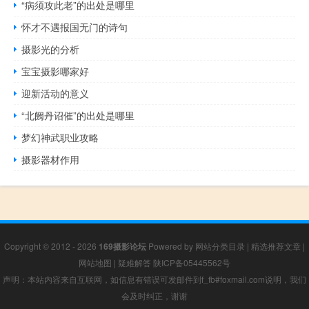
“病须攻此老”的出处是哪里
怀才不遇报国无门的诗句
摄影光的分析
宝宝摄影哪家好
迎新活动的意义
“北阙丹诏催”的出处是哪里
梦幻神武职业攻略
摄影器材作用
Copyright © 2012 - 2026
169摄影论坛
Powered by
网站分类目录
|
精选推荐文章
|
网站地图
|
疑难解答
陕ICP备05445562号
声明：本站内容来自互联网，如信息有错误可发邮件到f_fb#foxmail.com说明，我们
会及时纠正，谢谢