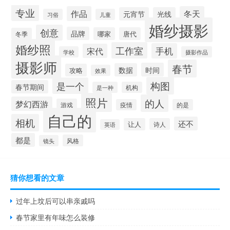
专业
作品
冬天
元宵节
光线
习俗
儿童
婚纱摄影
创意
品牌
哪家
唐代
冬季
婚纱照
工作室
手机
宋代
学校
摄影作品
摄影师
春节
时间
数据
攻略
效果
构图
是一个
春节期间
是一种
机构
照片
的人
梦幻西游
游戏
疫情
的是
自己的
相机
还不
让人
诗人
英语
都是
风格
镜头
猜你想看的文章
过年上坟后可以串亲戚吗
春节家里有年味怎么装修