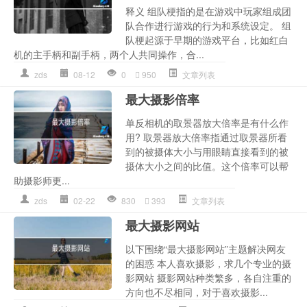
释义 组队梗指的是在游戏中玩家组成团
队合作进行游戏的行为和系统设定。 组
队梗起源于早期的游戏平台，比如红白
机的主手柄和副手柄，两个人共同操作，合...
zds
08-12
0
950
文章列表
最大摄影倍率
单反相机的取景器放大倍率是有什么作
用? 取景器放大倍率指通过取景器所看
到的被摄体大小与用眼睛直接看到的被
摄体大小之间的比值。这个倍率可以帮
助摄影师更...
zds
02-22
830
393
文章列表
最大摄影网站
以下围绕“最大摄影网站”主题解决网友
的困惑 本人喜欢摄影，求几个专业的摄
影网站 摄影网站种类繁多，各自注重的
方向也不尽相同，对于喜欢摄影...