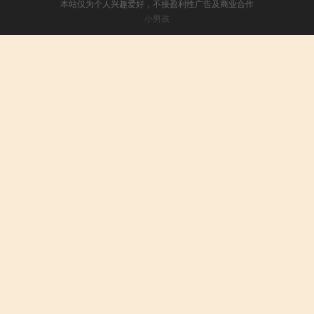
本站仅为个人兴趣爱好，不接盈利性广告及商业合作
小男孩