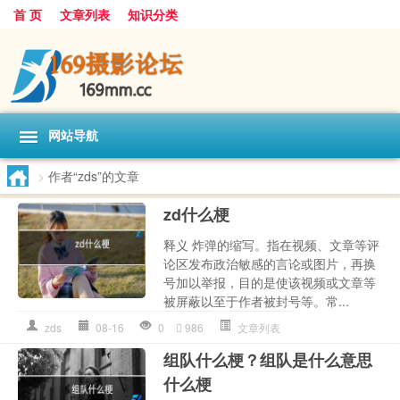
首 页
文章列表
知识分类
网站导航
>
作者“zds”的文章
zd什么梗
释义 炸弹的缩写。‌‌‌‌‌‌‌‌‌‌‌指在视频、文章等评
论区发布政治敏感的言论或图片，再换
号加以举报，目的是使该视频或文章等
被屏蔽以至于作者被封号等。常...
zds
08-16
0
986
文章列表
组队什么梗？组队是什么意思
什么梗