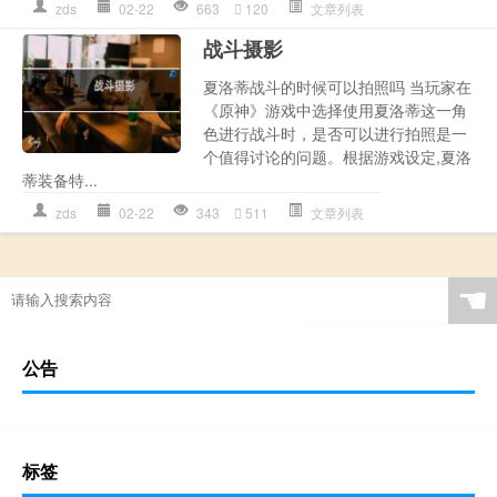
zds
02-22
663
120
文章列表
战斗摄影
夏洛蒂战斗的时候可以拍照吗 当玩家在
《原神》游戏中选择使用夏洛蒂这一角
色进行战斗时，是否可以进行拍照是一
个值得讨论的问题。根据游戏设定,夏洛
蒂装备特...
zds
02-22
343
511
文章列表
☚
公告
标签