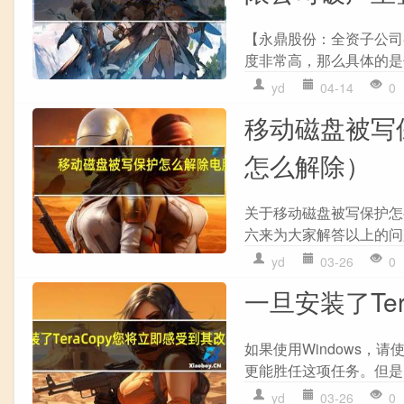
【永鼎股份：全资子公司
度非常高，那么具体的是
yd
04-14
0
移动磁盘被写
怎么解除）
关于移动磁盘被写保护怎
六来为大家解答以上的问题
yd
03-26
0
一旦安装了Te
如果使用Windows
更能胜任这项任务。但是
yd
03-26
0