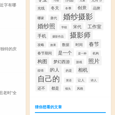
形近字有哪
创意
冬天
光线
品牌
冬季
婚纱摄影
哪家
唐代
婚纱照
工作室
宋代
学校
摄影师
手机
摄影作品
春节
时间
数据
攻略
效果
自独特的庆
是一个
春节期间
是一种
机构
照片
构图
梦幻西游
游戏
的人
相机
疫情
的是
自己的
让人
诗人
英语
还不
都是
风格
镜头
丑老时”全
猜你想看的文章