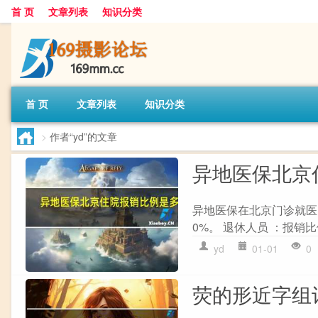
首 页
文章列表
知识分类
首 页
文章列表
知识分类
>
作者“yd”的文章
异地医保北京
异地医保在北京门诊就医的
0%。 退休人员 ：报销
yd
01-01
0
荧的形近字组