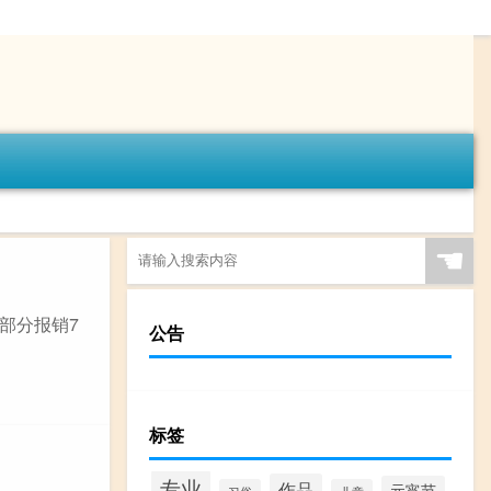
☚
的部分报销7
公告
标签
专业
作品
元宵节
习俗
儿童