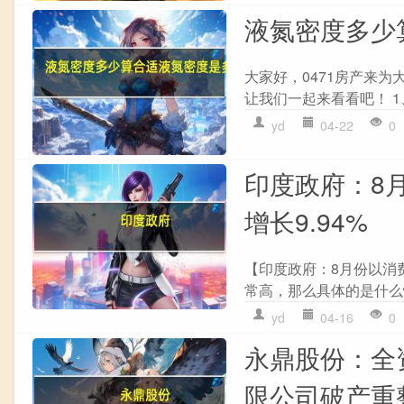
液氮密度多少
大家好，0471房产来
让我们一起来看看吧！ 1
yd
04-22
0
印度政府：8
增长9.94%
【印度政府：8月份以消费
常高，那么具体的是什么
yd
04-16
0
永鼎股份：全
限公司破产重