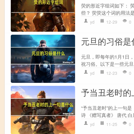
荧的形近字组词如下： 荧
些？ 荧荧这个词的用法是
yd
12-29
0
元旦的习俗是
元旦，即每年的1月1日
祝习俗。以下是一些元旦的传
yd
12-23
0
予当丑老时的
“予当丑老时”的上一句是
诗 《赠写真者》 唐代 白
yd
11-25
0