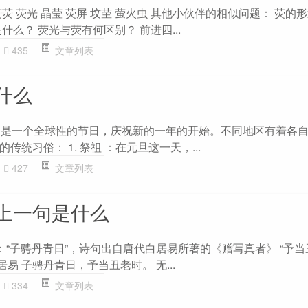
荧 荧光 晶莹 荧屏 坟茔 萤火虫 其他小伙伴的相似问题： 荧的
什么？ 荧光与荧有何区别？ 前进四...
435
文章列表
什么
，是一个全球性的节日，庆祝新的一年的开始。不同地区有着各
统习俗： 1. 祭祖 ：在元旦这一天，...
427
文章列表
上一句是什么
：“子骋丹青日”，诗句出自唐代白居易所著的《赠写真者》 “予当
居易 子骋丹青日，予当丑老时。 无...
334
文章列表