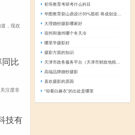
初等教育考研考什么科目
华图教育获山鼎设计30%股权 将成创业板借壳第一股？
大理婚纱摄影哪家好
知道，现在
宿州和滁州哪个冬天冷
哪里学摄影好
摄影方面的知识
率同比
天津市政务服务平台（天津市财政地税政务网）
高端品牌婚纱摄影
喜欢摄影的原因
的关注度非
“却看白麻衣”的出处是哪里
科技有