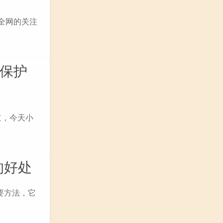
全网的关注
写保护
道，今天小
的好处
要方法，它