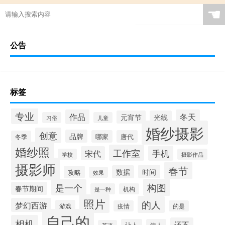
☚
公告
标签
专业
作品
冬天
元宵节
光线
习俗
儿童
婚纱摄影
创意
品牌
哪家
唐代
冬季
婚纱照
工作室
手机
宋代
学校
摄影作品
摄影师
春节
时间
数据
攻略
效果
构图
是一个
春节期间
是一种
机构
照片
的人
梦幻西游
游戏
疫情
的是
自己的
相机
还不
让人
诗人