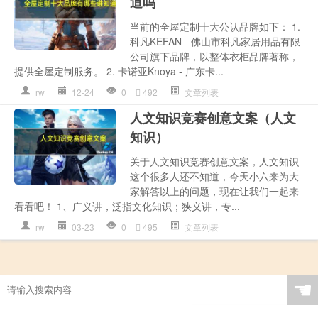
道吗
当前的全屋定制十大公认品牌如下： 1.
科凡KEFAN - 佛山市科凡家居用品有限
公司旗下品牌，以整体衣柜品牌著称，
提供全屋定制服务。 2. 卡诺亚Knoya - 广东卡...
rw
12-24
0
492
文章列表
人文知识竞赛创意文案（人文
知识）
关于人文知识竞赛创意文案，人文知识
这个很多人还不知道，今天小六来为大
家解答以上的问题，现在让我们一起来
看看吧！ 1、广义讲，泛指文化知识；狭义讲，专...
rw
03-23
0
495
文章列表
☚