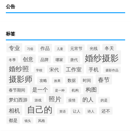
公告
标签
专业
作品
冬天
元宵节
光线
习俗
儿童
婚纱摄影
创意
品牌
哪家
唐代
冬季
婚纱照
工作室
手机
宋代
学校
摄影作品
摄影师
春节
时间
数据
攻略
效果
构图
是一个
春节期间
是一种
机构
照片
的人
梦幻西游
游戏
疫情
的是
自己的
相机
还不
让人
诗人
英语
都是
风格
镜头