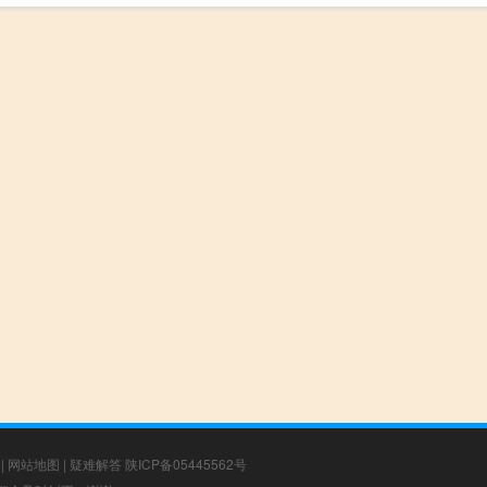
|
网站地图
|
疑难解答
陕ICP备05445562号