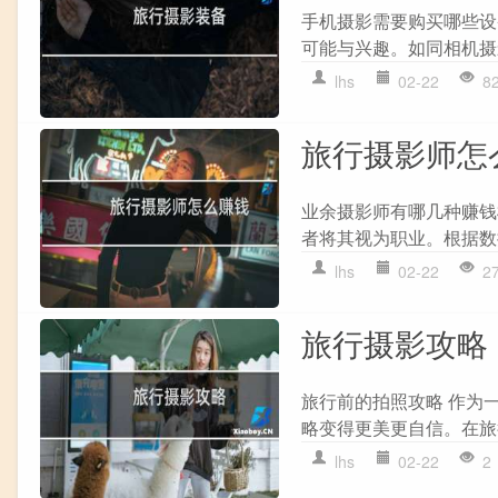
手机摄影需要购买哪些设
可能与兴趣。如同相机摄
lhs
02-22
8
旅行摄影师怎
业余摄影师有哪几种赚钱
者将其视为职业。根据数
lhs
02-22
2
旅行摄影攻略
旅行前的拍照攻略 作为
略变得更美更自信。在旅
lhs
02-22
2