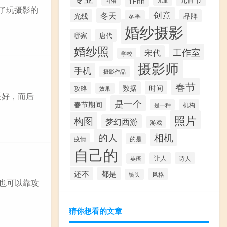
了玩摄影的
创意
冬天
光线
品牌
冬季
婚纱摄影
哪家
唐代
婚纱照
工作室
宋代
学校
摄影师
手机
摄影作品
春节
时间
数据
攻略
效果
爱好，而后
是一个
春节期间
是一种
机构
照片
构图
梦幻西游
游戏
的人
相机
疫情
的是
自己的
让人
诗人
英语
还不
都是
风格
镜头
，也可以靠攻
猜你想看的文章