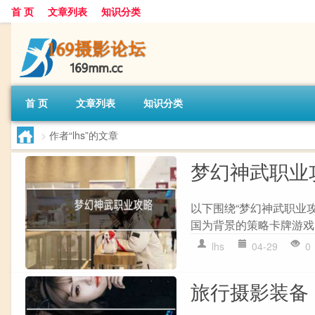
首 页
文章列表
知识分类
首 页
文章列表
知识分类
>
作者“lhs”的文章
梦幻神武职业
以下围绕“梦幻神武职业
国为背景的策略卡牌游戏,
lhs
04-29
0
旅行摄影装备