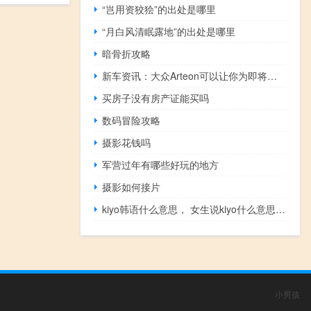
“岂用资狡狯”的出处是哪里
“月白风清眠露地”的出处是哪里
暗骨折攻略
新车资讯：​大众Arteon可以让你为即将发生的追尾事故做好准备
买房子没有房产证能买吗
数码冒险攻略
摄影花钱吗
军营过年有哪些好玩的地方
摄影如何接片
kiyo韩语什么意思， 女生说kiyo什么意思什么梗
小男孩