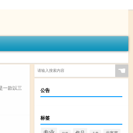
☚
是一款以三
公告
标签
专业
作品
元宵节
习俗
儿童