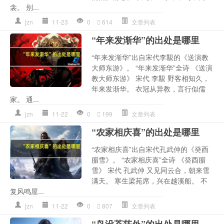
衾。 别...
jzn
11-23
0
614
文章列表
“年来发渐华”的出处是哪里
“年来发渐华”出自宋代李覯的《送演教
大师东游》。 “年来发渐华”全诗 《送演
教大师东游》 宋代 李覯 野客相知久，
年来发渐华。 衣冠从异教，言行似儒
家。 通...
jzn
11-22
0
199
文章列表
“农家相庆喜”的出处是哪里
“农家相庆喜”出自宋代孔武仲的《癸酉
腊雪》。 “农家相庆喜”全诗 《癸酉腊
雪》 宋代 孔武仲 又见同云合，朝来雪
满天。 寒生梁苑席，兴在越溪船。 不
复风鸣屋...
jzn
11-22
0
807
文章列表
“鸟没苍茫外”的出处是哪里