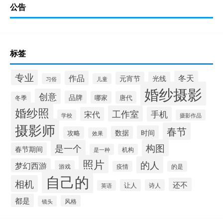
公告
标签
专业
作品
冬天
元宵节
光线
习俗
儿童
婚纱摄影
创意
品牌
哪家
唐代
冬季
婚纱照
工作室
手机
宋代
学校
摄影作品
摄影师
春节
时间
数据
攻略
效果
构图
是一个
春节期间
是一种
机构
照片
的人
梦幻西游
游戏
疫情
的是
自己的
相机
还不
让人
诗人
英语
都是
风格
镜头