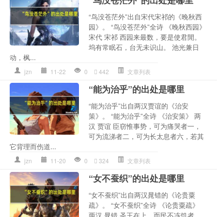
“鸟没苍茫外”出自宋代宋祁的《晚秋西
园》。 “鸟没苍茫外”全诗 《晚秋西园》
宋代 宋祁 西园来最数，要是使君閒。
坞有常眠石，台无未识山。 池光兼日
动，枫...
jzn
11-22
0
442
文章列表
“能为治乎”的出处是哪里
“能为治乎”出自两汉贾谊的《治安
策》。 “能为治乎”全诗 《治安策》 两
汉 贾谊 臣窃惟事势，可为痛哭者一，
可为流涕者二，可为长太息者六，若其
它背理而伤道...
jzn
11-20
0
324
文章列表
“女不蚕织”的出处是哪里
“女不蚕织”出自两汉晁错的《论贵粟
疏》。 “女不蚕织”全诗 《论贵粟疏》
两汉 晁错 圣王在上，而民不冻饥者，