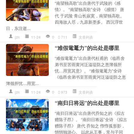
“南望独高歌”出自唐代于武陵的《感
情》。 “南望独高歌”全诗 《感情》 唐
代 于武陵 青山长寂寞，南望独高歌。
四海故人尽，九原新垄多。 西沉浮世
日，东注逝...
jzn
11-24
0
711
文章列表
“难假鼋鼍力”的出处是哪里
“难假鼋鼍力”出自唐代杜甫的《临邑舍
弟书至苦雨黄河泛溢堤防之患簿领所
忧…用宽其意》。 “难假鼋鼍力”全诗
《临邑舍弟书至苦雨黄河泛溢堤防之患
簿领所忧…用宽...
jzn
11-24
0
973
文章列表
“南归日将远”的出处是哪里
“南归日将远”出自唐代乔知之的《拟古
赠陈子昂》。 “南归日将远”全诗 《拟古
赠陈子昂》 唐代 乔知之 惸惸孤形影，
悄悄独游心。 以此从王事，常与子同