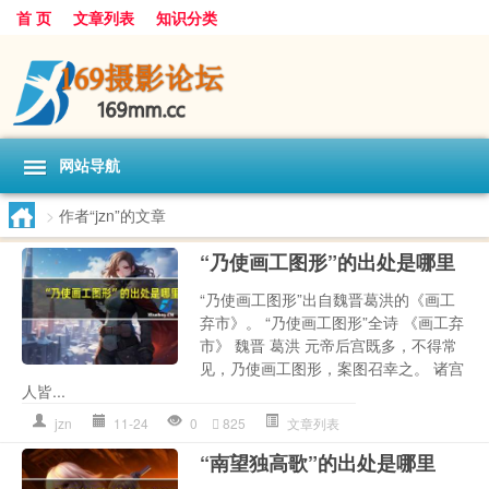
首 页
文章列表
知识分类
网站导航
>
作者“jzn”的文章
“乃使画工图形”的出处是哪里
“乃使画工图形”出自魏晋葛洪的《画工
弃市》。 “乃使画工图形”全诗 《画工弃
市》 魏晋 葛洪 元帝后宫既多，不得常
见，乃使画工图形，案图召幸之。 诸宫
人皆...
jzn
11-24
0
825
文章列表
“南望独高歌”的出处是哪里