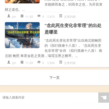
非能耕而食之，织而衣之也，为开其资
财之道也。...
jzn
11-20
0
913
文章列表
“念此死生变化非常理”的出处
是哪里
“念此死生变化非常理”出自南北朝鲍照
的《拟行路难十八首》。 “念此死生变
化非常理”全诗 《拟行路难十八首》 南
北朝 鲍照 奉君金巵之美酒，瑇瑁玉匣之雕琴。...
jzn
11-20
0
524
文章列表
下一页
☚