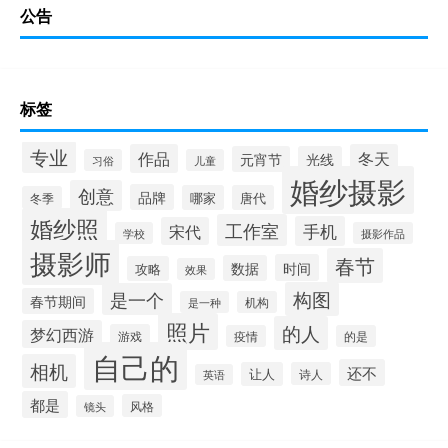
公告
标签
专业
作品
冬天
元宵节
光线
习俗
儿童
婚纱摄影
创意
品牌
哪家
唐代
冬季
婚纱照
工作室
手机
宋代
学校
摄影作品
摄影师
春节
时间
数据
攻略
效果
构图
是一个
春节期间
是一种
机构
照片
的人
梦幻西游
游戏
疫情
的是
自己的
相机
还不
让人
诗人
英语
都是
风格
镜头