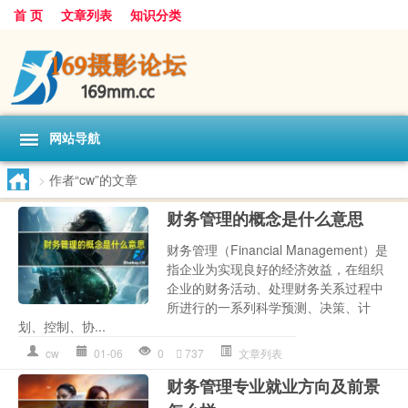
首 页
文章列表
知识分类
网站导航
>
作者“cw”的文章
财务管理的概念是什么意思
财务管理（Financial Management）是
指企业为实现良好的经济效益，在组织
企业的财务活动、处理财务关系过程中
所进行的一系列科学预测、决策、计
划、控制、协...
cw
01-06
0
737
文章列表
财务管理专业就业方向及前景