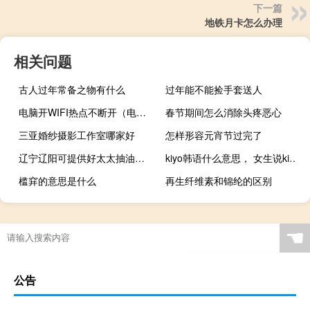
下一篇
地铁月卡怎么办理
相关问题
古人过年常备之物有什么
过年能不能捡手套送人
电脑开WIFI热点不断开（电脑开wifi）
春节期间怎么消除头疼恶心
三亚婚纱摄影工作室哪家好
怎样形容元宵节过完了
辽宁辽阳可提供好太太抽油烟机维修服务地址在哪
kiyo韩语什么意思， 女生说kiyo什么意思什么梗
槛穽的意思是什么
再生纤维素和锦纶的区别
☚
公告