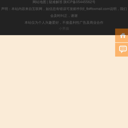
网站地图
|
疑难解答
陕ICP备05445562号
声明：本站内容来自互联网，如信息有错误可发邮件到f_fb#foxmail.com说明，我们
会及时纠正，谢谢
本站仅为个人兴趣爱好，不接盈利性广告及商业合作
小男孩