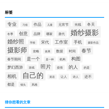
标签
专业
作品
冬天
元宵节
光线
习俗
儿童
婚纱摄影
创意
品牌
哪家
唐代
冬季
婚纱照
工作室
手机
宋代
学校
摄影作品
摄影师
春节
时间
数据
攻略
效果
构图
是一个
春节期间
是一种
机构
照片
的人
梦幻西游
游戏
疫情
的是
自己的
相机
还不
让人
诗人
英语
都是
风格
镜头
猜你想看的文章