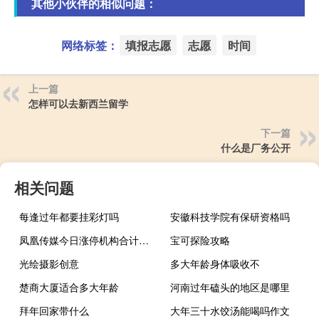
其他小伙伴的相似问题：
网络标签：
填报志愿
志愿
时间
上一篇
怎样可以去新西兰留学
下一篇
什么是厂务公开
相关问题
每逢过年都要挂彩灯吗
安徽科技学院有保研资格吗
凤凰传媒今日涨停机构合计净卖出1.93亿元沪股通专用净卖出1481.71万元
宝可探险攻略
光绘摄影创意
多大年龄身体吸收不
楚商大厦适合多大年龄
河南过年磕头的地区是哪里
拜年回家带什么
大年三十水饺汤能喝吗作文