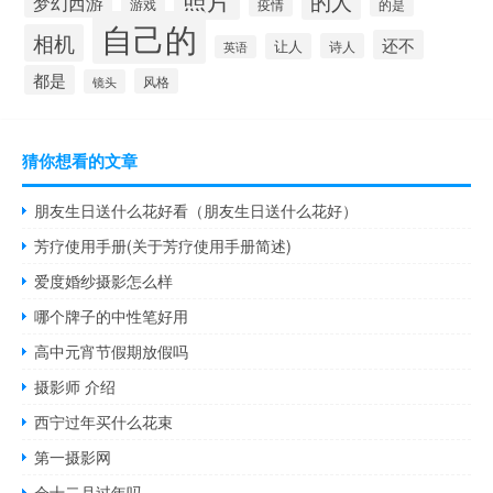
的人
梦幻西游
游戏
疫情
的是
自己的
相机
还不
让人
诗人
英语
都是
风格
镜头
猜你想看的文章
朋友生日送什么花好看（朋友生日送什么花好）
芳疗使用手册(关于芳疗使用手册简述)
爱度婚纱摄影怎么样
哪个牌子的中性笔好用
高中元宵节假期放假吗
摄影师 介绍
西宁过年买什么花束
第一摄影网
会十二月过年吗