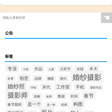
☚
公告
标签
专业
作品
冬天
元宵节
光线
习俗
儿童
婚纱摄影
创意
品牌
哪家
唐代
冬季
婚纱照
工作室
手机
宋代
学校
摄影作品
摄影师
春节
时间
数据
攻略
效果
构图
是一个
春节期间
是一种
机构
照片