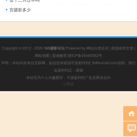
宫摄影多少
Copyright © 2012 - 2026
169摄影论坛
Powered by
网站分类目录
|
精选推荐文章
|
网站地图
|
疑难解答
陕ICP备05445562号
声明：本站内容来自互联网，如信息有错误可发邮件到f_fb#foxmail.com说明，我们
会及时纠正，谢谢
本站仅为个人兴趣爱好，不接盈利性广告及商业合作
小男孩