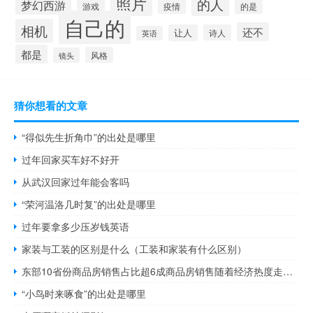
照片
的人
梦幻西游
游戏
疫情
的是
自己的
相机
还不
让人
诗人
英语
都是
风格
镜头
猜你想看的文章
“得似先生折角巾”的出处是哪里
过年回家买车好不好开
从武汉回家过年能会客吗
“荣河温洛几时复”的出处是哪里
过年要拿多少压岁钱英语
家装与工装的区别是什么（工装和家装有什么区别）
东部10省份商品房销售占比超6成商品房销售随着经济热度走？ 到底什么情况嘞
“小鸟时来啄食”的出处是哪里