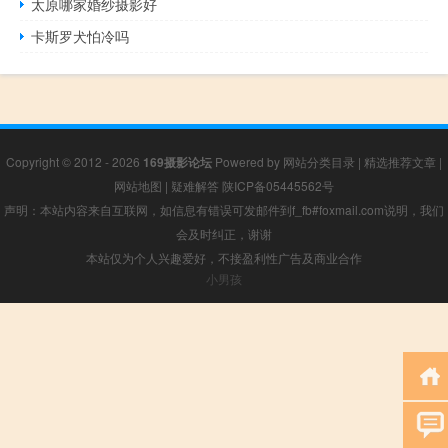
太原哪家婚纱摄影好
卡斯罗犬怕冷吗
Copyright © 2012 - 2026
169摄影论坛
Powered by
网站分类目录
|
精选推荐文章
|
网站地图
|
疑难解答
陕ICP备05445562号
声明：本站内容来自互联网，如信息有错误可发邮件到f_fb#foxmail.com说明，我们
会及时纠正，谢谢
本站仅为个人兴趣爱好，不接盈利性广告及商业合作
小男孩