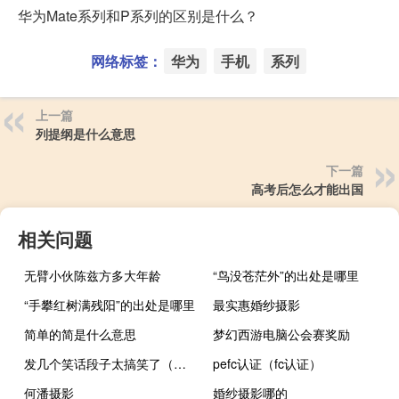
华为Mate系列和P系列的区别是什么？
网络标签：
华为
手机
系列
上一篇
列提纲是什么意思
下一篇
高考后怎么才能出国
相关问题
无臂小伙陈兹方多大年龄
“鸟没苍茫外”的出处是哪里
“手攀红树满残阳”的出处是哪里
最实惠婚纱摄影
简单的简是什么意思
梦幻西游电脑公会赛奖励
发几个笑话段子太搞笑了（发几个笑话段子 地域黑）
pefc认证（fc认证）
何潘摄影
婚纱摄影哪的