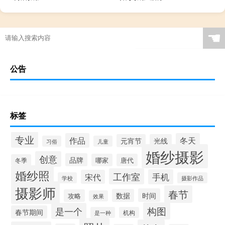
☚
公告
标签
专业
作品
冬天
元宵节
光线
习俗
儿童
婚纱摄影
创意
品牌
哪家
唐代
冬季
婚纱照
工作室
手机
宋代
学校
摄影作品
摄影师
春节
时间
数据
攻略
效果
构图
是一个
春节期间
是一种
机构