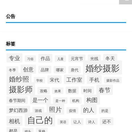
公告
标签
专业
作品
冬天
元宵节
光线
习俗
儿童
婚纱摄影
创意
品牌
哪家
唐代
冬季
婚纱照
工作室
手机
宋代
学校
摄影作品
摄影师
春节
时间
数据
攻略
效果
构图
是一个
春节期间
是一种
机构
照片
的人
梦幻西游
游戏
疫情
的是
自己的
相机
还不
让人
诗人
英语
都是
风格
镜头