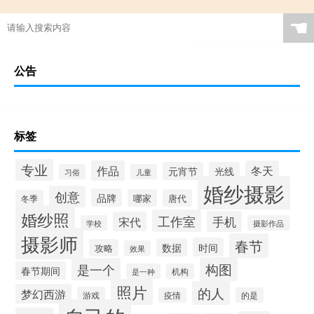
☚
公告
标签
专业
作品
冬天
元宵节
光线
习俗
儿童
婚纱摄影
创意
品牌
哪家
唐代
冬季
婚纱照
工作室
手机
宋代
学校
摄影作品
摄影师
春节
时间
数据
攻略
效果
构图
是一个
春节期间
是一种
机构
照片
的人
梦幻西游
游戏
疫情
的是