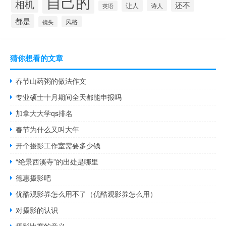
自己的
相机
还不
让人
诗人
英语
都是
风格
镜头
猜你想看的文章
春节山药粥的做法作文
专业硕士十月期间全天都能申报吗
加拿大大学qs排名
春节为什么又叫大年
开个摄影工作室需要多少钱
“绝景西溪寺”的出处是哪里
德惠摄影吧
优酷观影券怎么用不了（优酷观影券怎么用）
对摄影的认识
摄影比赛的意义