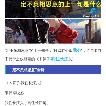
我心
“定不负相思意”的上一句是：“只愿君心似
”，诗句出自
我住
长江
宋代李之仪所著的《卜算子·
头》
“定不负相思意”全诗
《卜算子·我住长江头》
宋代 李之仪
我住长江头，君住长江尾。