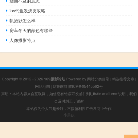
避而不及的意思
ios钓鱼发烧友攻略
帆摄影怎么样
房车冬天的颜色有哪些
人像摄影特点
Copyright © 2012 - 2026
169摄影论坛
Powered by
网站分类目录
|
精选推荐文章
|
网站地图
|
疑难解答
陕ICP备05445562号
声明：本站内容来自互联网，如信息有错误可发邮件到f_fb#foxmail.com说明，我们
会及时纠正，谢谢
本站仅为个人兴趣爱好，不接盈利性广告及商业合作
小男孩