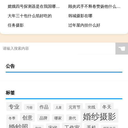
嫦娥四号探测器是在我国哪个地方发射
顾炎武手不释卷赞扬他什么（顾炎武手不释卷）
大年三十包什么馅好吃的
韩城摄影在哪
任务摄影
过年屋内挂什么好
☚
公告
标签
专业
作品
冬天
元宵节
光线
习俗
儿童
婚纱摄影
创意
品牌
哪家
唐代
冬季
婚纱照
工作室
手机
宋代
学校
摄影作品