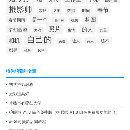
摄影师
春节
时间
数据
攻略
效果
构图
是一个
春节期间
是一种
机构
照片
的人
梦幻西游
游戏
疫情
的是
自己的
相机
还不
让人
诗人
英语
都是
风格
镜头
猜你想看的文章
初学摄影教程
摄影道具灯
常熟市有哪些大学
护眼啦 V1.8 绿色免费版（护眼啦 V1.8 绿色免费版功能简介）
ae延时摄影后期教程